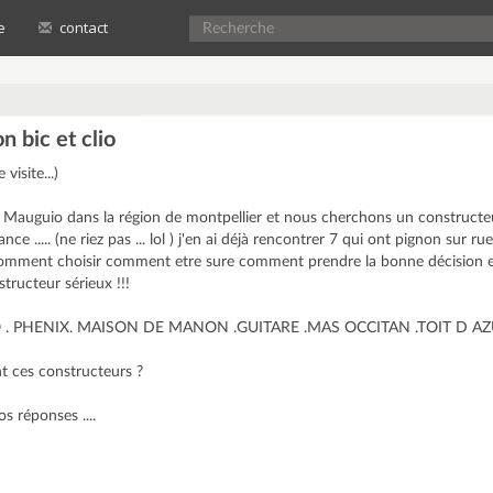
e
contact
 bic et clio
visite...)
 à Mauguio dans la région de montpellier et nous cherchons un constructe
e ..... (ne riez pas ... lol ) j'en ai déjà rencontrer 7 qui ont pignon sur ru
 comment choisir comment etre sure comment prendre la bonne décision e
ructeur sérieux !!!
 CLIO . PHENIX. MAISON DE MANON .GUITARE .MAS OCCITAN .TOIT D AZ
t ces constructeurs ?
s réponses ....