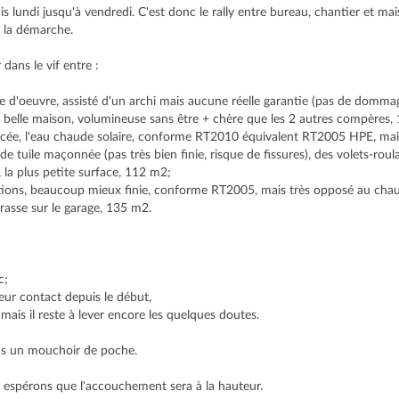
lundi jusqu'à vendredi. C'est donc le rally entre bureau, chantier et mais
t la démarche.
 dans le vif entre :
re d'oeuvre, assisté d'un archi mais aucune réelle garantie (pas de domm
 belle maison, volumineuse sans être + chère que les 2 autres compères,
ncée, l'eau chaude solaire, conforme RT2010 équivalent RT2005 HPE, ma
e tuile maçonnée (pas très bien finie, risque de fissures), des volets-rou
e, la plus petite surface, 112 m2;
tations, beaucoup mieux finie, conforme RT2005, mais très opposé au chau
rrasse sur le garage, 135 m2.
c;
leur contact depuis le début,
mais il reste à lever encore les quelques doutes.
dans un mouchoir de poche.
s espérons que l'accouchement sera à la hauteur.