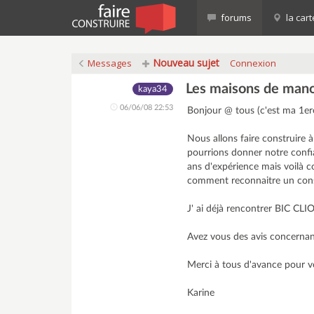
forums
la cart
Nouveau sujet
Messages
Connexion
Les maisons de manon
kaya34
06/06/08 22:53
Bonjour @ tous (c'est ma 1ere 
Nous allons faire construire
pourrions donner notre confianc
ans d'expérience mais voilà
comment reconnaitre un const
J' ai déjà rencontrer BIC
Avez vous des avis concernan
Merci à tous d'avance pour vo
Karine