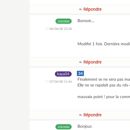
Répondre
Bonsoir....
cocooo
06/06/08 23:18
Modifié 1 fois. Dernière mod
Répondre
34
kaya34
Finalement se ne sera pas mai
07/06/08 11:46
Elle ne se rapelait pas du rdv
mauvaix point ! pour la comm
Répondre
Bonjour,
cocooo