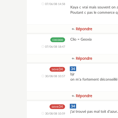
07/06/08 14:58
Kaya c vrai mais souvent on 
Poutant c pas le commerce qui
Répondre
Clio = Geoxia
cocooo
07/06/08 18:47
Répondre
34
seve34
bjr
30/08/08 10:57
on m'a fortement déconseill
Répondre
34
seve34
j'ai trouvé pas mal toit d'azur
30/08/08 10:59