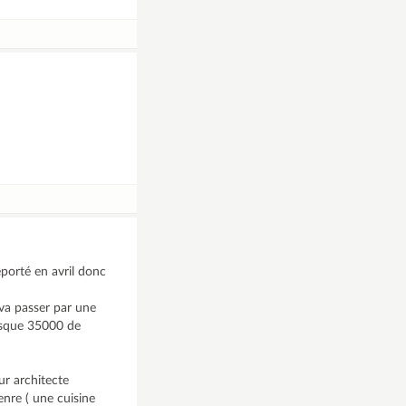
eporté en avril donc
 va passer par une
resque 35000 de
ur architecte
enre ( une cuisine