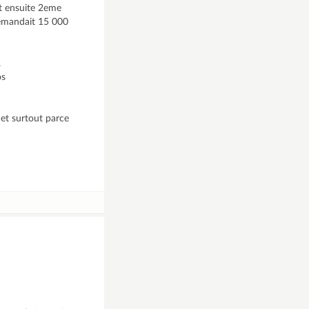
et ensuite 2eme
 demandait 15 000
.
os
 et surtout parce