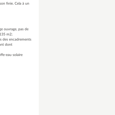
on finie. Cela à un
age ouvrage, pas de
 135 m2;
is des encadrements
lant dont
ffe-eau solaire