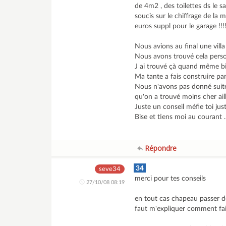
de 4m2 , des toilettes ds le 
soucis sur le chiffrage de la 
euros suppl pour le garage !!!
Nous avions au final une vil
Nous avons trouvé cela pers
J ai trouvé çà quand même bi
Ma tante a fais construire par
Nous n'avons pas donné suite
qu'on a trouvé moins cher aill
Juste un conseil méfie toi just
Bise et tiens moi au courant .
Répondre
34
seve34
merci pour tes conseils
27/10/08 08:19
en tout cas chapeau passer 
faut m'expliquer comment fair