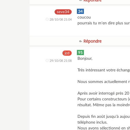
34
seve34
coucou
28/10/08 21:04
pourrais tu m'en dire plus sur v
Répondre
95
jcd
Bonjour,
29/10/08 21:08
Très intéressant votre échang
Nous sommes actuellement rés
Après avoir interrogé près 20
Pour certains constructeurs 
résultat. Même pas la moindre d
Depuis fin août jusqu'à aujou
téléphone inclus.
Nous avons sélectionné en shor