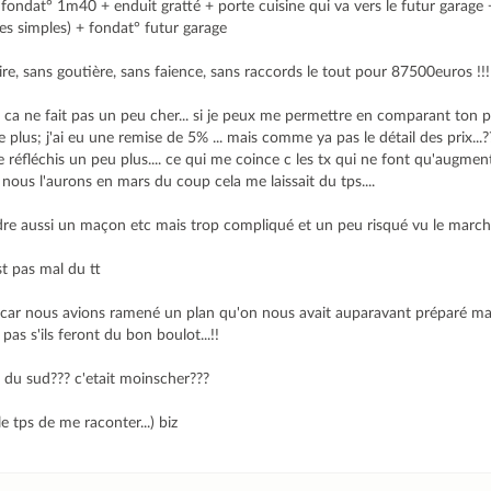
ndat° 1m40 + enduit gratté + porte cuisine qui va vers le futur garage +
res simples) + fondat° futur garage
ire, sans goutière, sans faience, sans raccords le tout pour 87500euros !!!
a ne fait pas un peu cher... si je peux me permettre en comparant ton pro
plus; j'ai eu une remise de 5% ... mais comme ya pas le détail des prix...?
e réfléchis un peu plus.... ce qui me coince c les tx qui ne font qu'augme
n nous l'aurons en mars du coup cela me laissait du tps....
re aussi un maçon etc mais trop compliqué et un peu risqué vu le march
t pas mal du tt
pas car nous avions ramené un plan qu'on nous avait auparavant préparé m
pas s'ils feront du bon boulot...!!
e du sud??? c'etait moinscher???
le tps de me raconter...) biz