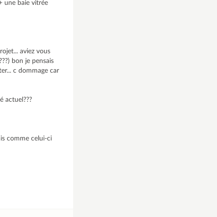
 une baie vitrée
jet... aviez vous
???) bon je pensais
nter... c dommage car
é actuel???
ais comme celui-ci