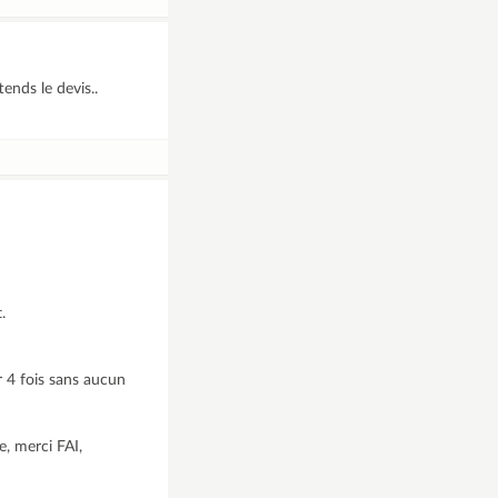
ttends le devis..
.
r 4 fois sans aucun
e, merci FAI,