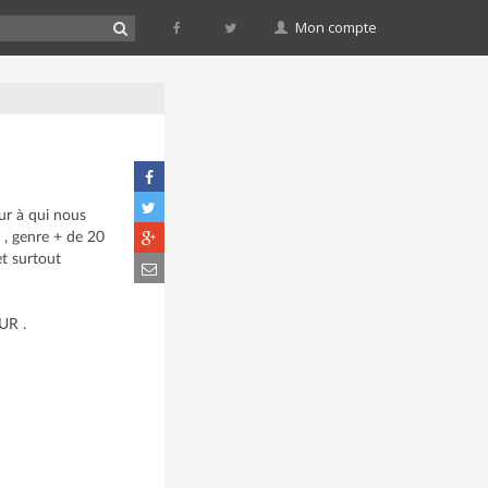
Mon compte
ur à qui nous
e , genre + de 20
t surtout
UR .