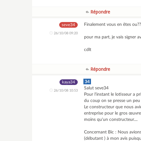
Répondre
Finalement vous en êtes ou??
seve34
26/10/08 09:20
pour ma part, je vais signer av
cdlt
Répondre
34
kaya34
Salut seve34
26/10/08 10:53
Pour l'instant le lotisseur a 
du coup on se presse un peu 
Le constructeur que nous avio
entreprise pour le gros œuvre
moins qu'un constructeur....
Concernant Bic : Nous avions
(débutant ) à mon avis puisque