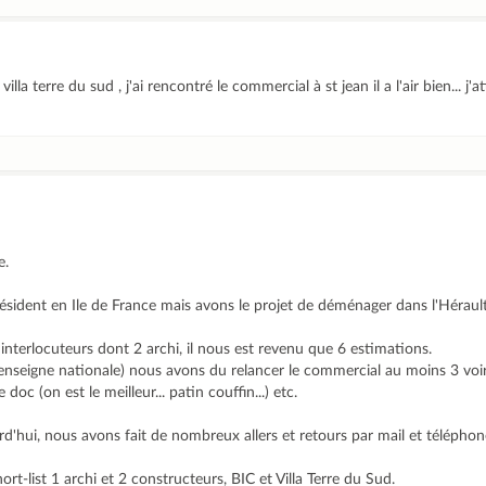
illa terre du sud , j'ai rencontré le commercial à st jean il a l'air bien... j'a
e.
ident en Ile de France mais avons le projet de déménager dans l'Hérault
 interlocuteurs dont 2 archi, il nous est revenu que 6 estimations.
(enseigne nationale) nous avons du relancer le commercial au moins 3 voi
oc (on est le meilleur... patin couffin...) etc.
rd'hui, nous avons fait de nombreux allers et retours par mail et téléphon
t-list 1 archi et 2 constructeurs, BIC et Villa Terre du Sud.