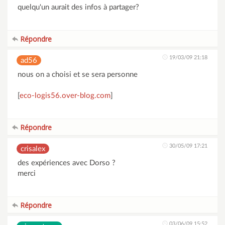
quelqu'un aurait des infos à partager?
Répondre
19/03/09 21:18
ad56
nous on a choisi et se sera personne
[
eco-logis56.over-blog.com
]
Répondre
30/05/09 17:21
crisalex
des expériences avec Dorso ?
merci
Répondre
03/06/09 15:52