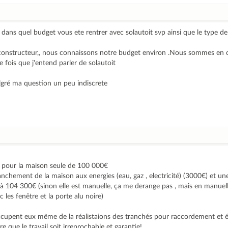
dans quel budget vous ete rentrer avec solautoit svp ainsi que le type d
 constructeur,, nous connaissons notre budget environ .Nous sommes en 
re fois que j'entend parler de solautoit
gré ma question un peu indiscrete
l pour la maison seule de 100 000€
anchement de la maison aux energies (eau, gaz , electricité) (3000€) et un
à 104 300€ (sinon elle est manuelle, ça me derange pas , mais en manuell
 les fenêtre et la porte alu noire)
ccupent eux même de la réalistaions des tranchés pour raccordement et 
re que le travail soit irreprochable et garantie!