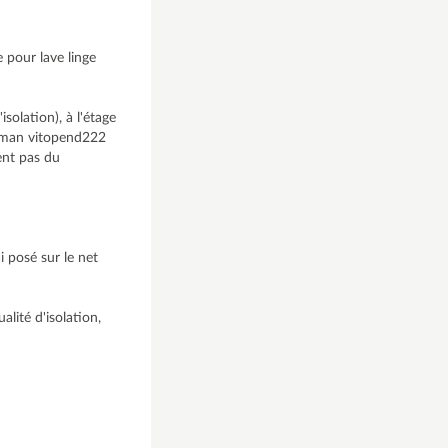
e pour lave linge
solation), à l'étage
essman vitopend222
ent pas du
i posé sur le net
alité d'isolation,