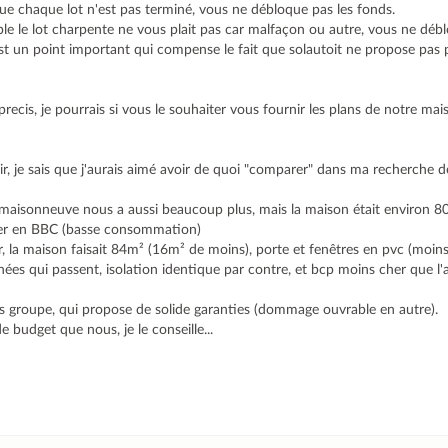
ue chaque lot n'est pas terminé, vous ne débloque pas les fonds.
le le lot charpente ne vous plait pas car malfaçon ou autre, vous ne déb
'est un point important qui compense le fait que solautoit ne propose pas 
.
z precis, je pourrais si vous le souhaiter vous fournir les plans de notre ma
nir, je sais que j'aurais aimé avoir de quoi "comparer" dans ma recherche d
e maisonneuve nous a aussi beaucoup plus, mais la maison était environ 8
her en BBC (basse consommation)
, la maison faisait 84m² (16m² de moins), porte et fenêtres en pvc (moin
nées qui passent, isolation identique par contre, et bcp moins cher que l'a
 groupe, qui propose de solide garanties (dommage ouvrable en autre).
e budget que nous, je le conseille...