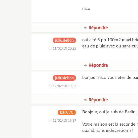
nico
Répondre
oui cité 5 pp 100m2 maxi bri
juliuslebon
eau de pluie avec ou sans c
11/02/10 20:25
Répondre
bonjour nico vous etes de bar
juliuslebon
12/02/10 18:33
Répondre
Bonjour, oui je suis de Barlin,
biki070
12/02/10 19:37
Votre maison est la seconde ma
quand, sans indiscrétion ??