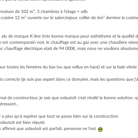
 maison de 102 m², 3 chambres à l'etage + sdb.
cuisine 12 m² ouverte sur le salon/sejour, cellier de 6m² derriere la cuisin
 alu de marque K-line (très bonne marque pour esthétisme et la qualité d'i
age est contemporain noir, le chauffage est au gaz avec une chaudière vi
vec chauffage électrique etait de 94 000€, mais nous ne voulions absolum
ur toutes les fenetres du bas (vu que vellux en haut) et sur la baie vitrée
rès correcte (je suis pas expert dans ce domaine, mais les questions que j'a
mal de constructeur, je sais que solautoit s'est révélé la bonne solution: qu
éressant...
n'y a plus qu'à espérer que tout se passe bien sur la construction.
 solautoit est bien réputé.
ffirmé que solautoit est parfait, personne ne l'est