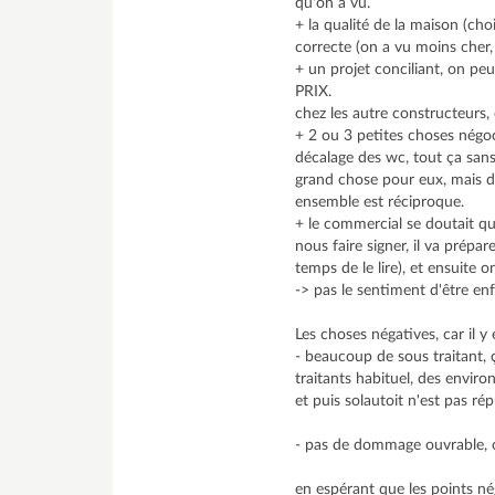
qu'on a vu.
+ la qualité de la maison (cho
correcte (on a vu moins cher,
+ un projet conciliant, on 
PRIX.
chez les autre constructeurs,
+ 2 ou 3 petites choses négoc
décalage des wc, tout ça sans
grand chose pour eux, mais di
ensemble est réciproque.
+ le commercial se doutait qu
nous faire signer, il va prépar
temps de le lire), et ensuite o
-> pas le sentiment d'être en
Les choses négatives, car il y
- beaucoup de sous traitant, 
traitants habituel, des enviro
et puis solautoit n'est pas ré
- pas de dommage ouvrable, o
en espérant que les points né