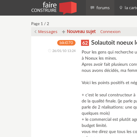
forums
la cart
Page 1 / 2
Nouveau sujet
Messages
Connexion
Solautoit noeux l
62
biki070
26/01/10 13:24
Pour les gens qui recherche u
à Noeux les mines.
Apres avoir fait plusieurs con
nous avons décidés, ma femme
Voici les points positifs et né
+ c'est le seul constructeur à
de la qualité finale. (je parl
parle de 2 réalisations: une 
quelques mois)
+ le commercial est plutôt agr
budget limité.
vous me direz que tous les c