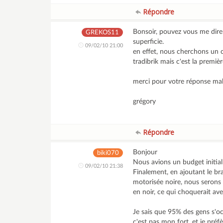
Répondre
Bonsoir, pouvez vous me dire 
GREKOS11
superficie.
09/02/10 21:00
en effet, nous cherchons un
tradibrik mais c'est la premiè
merci pour votre réponse mal
grégory
Répondre
Bonjour
biki070
Nous avions un budget initia
09/02/10 21:38
Finalement, en ajoutant le br
motorisée noire, nous serons 
en noir, ce qui choquerait avec
Je sais que 95% des gens s'o
c'est pas mon fort, et je préfè