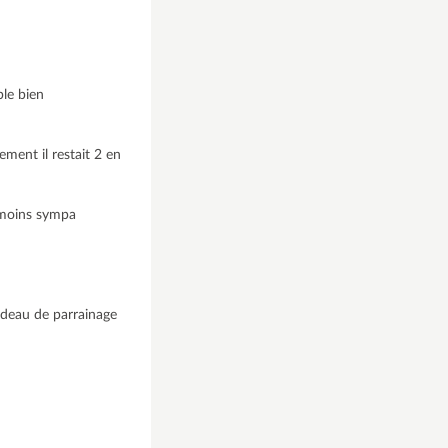
ble bien
ement il restait 2 en
t moins sympa
cadeau de parrainage