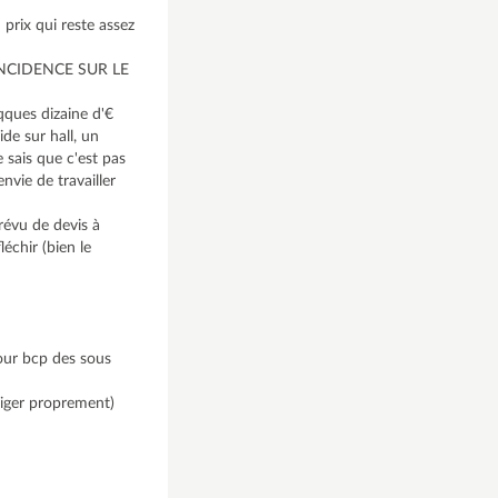
 prix qui reste assez
S INCIDENCE SUR LE
qques dizaine d'€
de sur hall, un
 sais que c'est pas
nvie de travailler
révu de devis à
léchir (bien le
pour bcp des sous
rriger proprement)