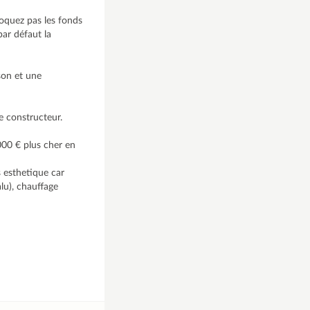
loquez pas les fonds
par défaut la
ison et une
e constructeur.
000 € plus cher en
s esthetique car
lu), chauffage