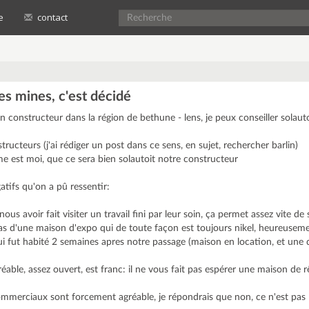
e
contact
es mines, c'est décidé
n constructeur dans la région de bethune - lens, je peux conseiller solaut
structeurs (j'ai rédiger un post dans ce sens, en sujet, rechercher barlin)
 est moi, que ce sera bien solautoit notre constructeur
gatifs qu'on a pû ressentir:
 nous avoir fait visiter un travail fini par leur soin, ça permet assez vite 
e pas d'une maison d'expo qui de toute façon est toujours nikel, heureusem
qui fut habité 2 semaines apres notre passage (maison en location, et une 
éable, assez ouvert, est franc: il ne vous fait pas espérer une maison de 
ommerciaux sont forcement agréable, je répondrais que non, ce n'est pas 