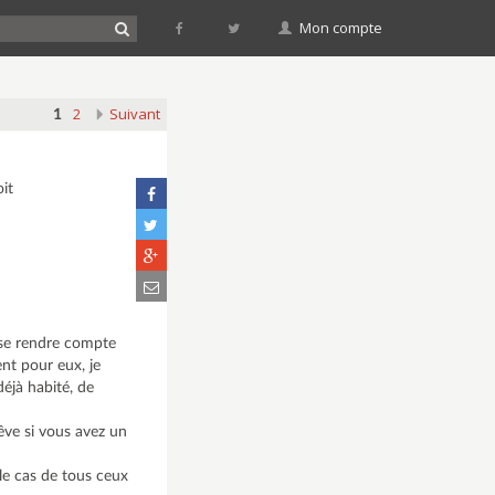
Mon compte
2
Suivant
1
oit
de se rendre compte
ent pour eux, je
déjà habité, de
rêve si vous avez un
le cas de tous ceux