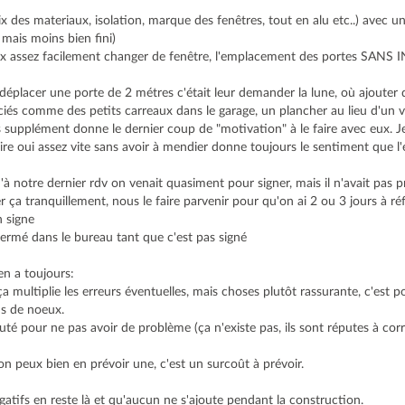
ix des materiaux, isolation, marque des fenêtres, tout en alu etc..) avec un
 mais moins bien fini)
peux assez facilement changer de fenêtre, l'emplacement des portes SAN
 déplacer une porte de 2 métres c'était leur demander la lune, où ajouter 
iés comme des petits carreaux dans le garage, un plancher au lieu d'un vi
 supplément donne le dernier coup de "motivation" à le faire avec eux. Je
re oui assez vite sans avoir à mendier donne toujours le sentiment que l'e
'à notre dernier rdv on venait quasiment pour signer, mais il n'avait pas p
er ça tranquillement, nous le faire parvenir pour qu'on ai 2 ou 3 jours à réf
n signe
fermé dans le bureau tant que c'est pas signé
 en a toujours:
ça multiplie les erreurs éventuelles, mais choses plutôt rassurante, c'est 
ns de noeux.
puté pour ne pas avoir de problème (ça n'existe pas, ils sont réputes à co
n peux bien en prévoir une, c'est un surcoût à prévoir.
gatifs en reste là et qu'aucun ne s'ajoute pendant la construction.