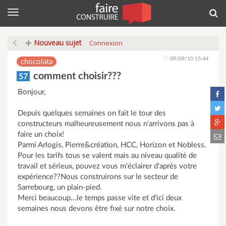
Menu
Rec
Nouveau sujet
Connexion
09/09/10 15:44
chocolata
comment choisir???
57
Bonjour,
Depuis quelques semaines on fait le tour des
constructeurs malheureusement nous n'arrivons pas à
faire un choix!
Parmi Arlogis, Pierre&création, HCC, Horizon et Nobless.
Pour les tarifs tous se valent mais au niveau qualité de
travail et sérieux, pouvez vous m'éclairer d'après votre
expérience??Nous construirons sur le secteur de
Sarrebourg, un plain-pied.
Merci beaucoup...le temps passe vite et d'ici deux
semaines nous devons être fixé sur notre choix.