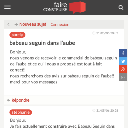
Menu
Rec
Nouveau sujet
Connexion
31/05/06 20:02
aurely
babeau seguin dans l'aube
Bonjour,
nous venons de recevoir le commercial de babeau seguin
de l'aube et ce qu'il nous a proposé est tout à fait
correct!!
nous recherchons des avis sur babeau seguin de l'aube!!
merci pour vos messages
Répondre
31/05/06 20:28
stéphanie
Bonjour,
Je fais actuellement construire avec Babeau Seguin dans