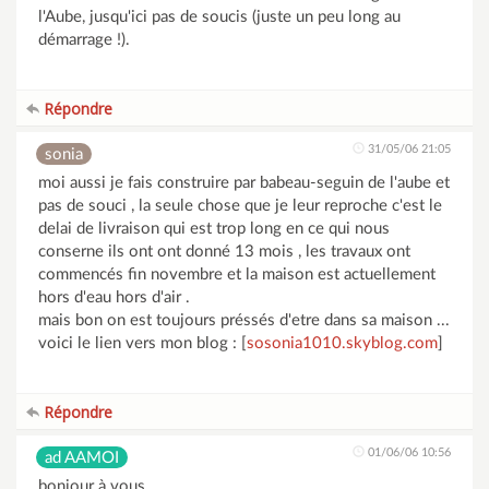
l'Aube, jusqu'ici pas de soucis (juste un peu long au
démarrage !).
Répondre
31/05/06 21:05
sonia
moi aussi je fais construire par babeau-seguin de l'aube et
pas de souci , la seule chose que je leur reproche c'est le
delai de livraison qui est trop long en ce qui nous
conserne ils ont ont donné 13 mois , les travaux ont
commencés fin novembre et la maison est actuellement
hors d'eau hors d'air .
mais bon on est toujours préssés d'etre dans sa maison ...
voici le lien vers mon blog : [
sosonia1010.skyblog.com
]
Répondre
01/06/06 10:56
ad AAMOI
bonjour à vous ,