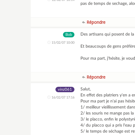
pas de temps de sechage, alors qu
Répondre
Des artisans qui posent de la br
Bob
15/02/07 10:00
Et beaucoups de gens préfèren
Pour ma part, j'hésite, je voud
Répondre
Salut,
vinz061
En effet des platriers y'en a en
16/02/07 17:16
Pour ma part je n'ai pas hésit
1/ meilleur vieillissement dan
2/ les souris ne mange pas la 
3/ le placco, enfin le polyst
4/ du placco qui a pris l'eau 
5/ le temps de séchage est rel