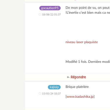
De mon point de vu, on peut v
gocaution95
!L'inertie c'est bien mais ca ne
18/08/22 01:37
niveau laser plaquiste
Modifié 1 fois. Dernière mod
Répondre
Brique platrière
kajiolp
15/05/24 10:37
[
www.kadashika.jp
]