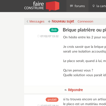
forums
la cart
Nouveau sujet
Messages
Connexion
Brique platrière ou p
Bob
07/02/07 15:32
On hésite entre les 2 pour no
Je crois savoir que la brique 
serait une isolation accousti
Le placo serait, quand à lui, 
Qu'en pensez vous ?
Quelle solution vous parait id
Répondre
si tu trouves encore un artisan
geulati
le placo est un matériau mo
12/02/07 18:14