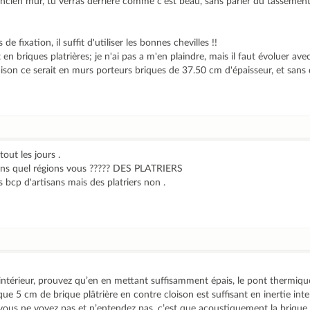
ancien mur, tu verras derriere comme c'est beau, sans parler du tassement 
e fixation, il suffit d'utiliser les bonnes chevilles !!
en briques platrières; je n'ai pas a m'en plaindre, mais il faut évoluer av
maison ce serait en murs porteurs briques de 37.50 cm d'épaisseur, et sans
ut les jours .
dans quel régions vous ????? DES PLATRIERS
is bcp d'artisans mais des platriers non .
’intérieur, prouvez qu’en en mettant suffisamment épais, le pont thermique
 que 5 cm de brique plâtrière en contre cloison est suffisant en inertie inte
ue vous ne voyez pas et n’entendez pas, c’est que acoustiquement la brique 