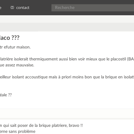
e
contact
laco ???
tr efutur maison.
platrière isolerait thermiquement aussi bien voir mieux que le placostil (B
que assez mauvaise.
meilleur isolant accoustique mais à priori moins bon que la brique en isola
éale ??
 qui sait poser de la brique platriere, bravo !!
derne sans problème