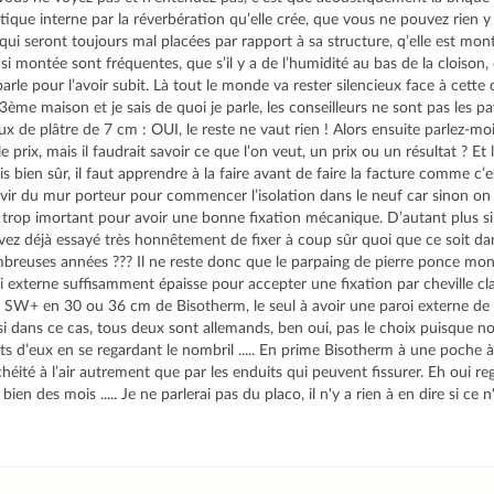
ique interne par la réverbération qu’elle crée, que vous ne pouvez rien y 
qui seront toujours mal placées par rapport à sa structure, q’elle est mon
nsi montée sont fréquentes, que s’il y a de l’humidité au bas de la cloison, 
 parle pour l’avoir subit. Là tout le monde va rester silencieux face à cette
a 3ème maison et je sais de quoi je parle, les conseilleurs ne sont pas les 
ux de plâtre de 7 cm : OUI, le reste ne vaut rien ! Alors ensuite parlez-moi
e prix, mais il faudrait savoir ce que l’on veut, un prix ou un résultat ? Et l
is bien sûr, il faut apprendre à la faire avant de faire la facture comme c’
servir du mur porteur pour commencer l’isolation dans le neuf car sinon on
, trop imortant pour avoir une bonne fixation mécanique. D’autant plus s
avez déjà essayé très honnêtement de fixer à coup sûr quoi que ce soit d
ombreuses années ??? Il ne reste donc que le parpaing de pierre ponce mo
i externe suffisamment épaisse pour accepter une fixation par cheville cl
i le SW+ en 30 ou 36 cm de Bisotherm, le seul à avoir une paroi externe de
si dans ce cas, tous deux sont allemands, ben oui, pas le choix puisque no
ts d’eux en se regardant le nombril ..... En prime Bisotherm à une poche 
chéité à l’air autrement que par les enduits qui peuvent fissurer. Eh oui 
bien des mois ..... Je ne parlerai pas du placo, il n'y a rien à en dire si ce 