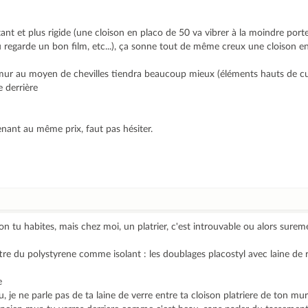
nt et plus rigide (une cloison en placo de 50 va vibrer à la moindre port
u regarde un bon film, etc...), ça sonne tout de même creux une cloison 
 mur au moyen de chevilles tiendra beaucoup mieux (éléments hauts de cu
e derrière
nant au même prix, faut pas hésiter.
gion tu habites, mais chez moi, un platrier, c'est introuvable ou alors su
ttre du polystyrene comme isolant : les doublages placostyl avec laine de 
e
au, je ne parle pas de ta laine de verre entre ta cloison platriere de ton mu