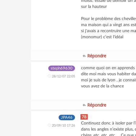
moisit: essaie de demolir un 
sur la hauteur
Pour le problème des chevilles d
ma maison qui a vingt ans est 
si j'avais a recontruire une 
(monomur) c'est l'idéal
Répondre
comme quoi on en apprends to
steph69630
dite moi mais vous habiter 
28/12/07 22:05
moi je suis de lyon , je conna
vous avez de la chance
Répondre
78
JPA46
Continuez donc à isoler par l
20/09/10 17:26
dans les angles n’existe plus,
chère, etc, etc, etc..... Ce q