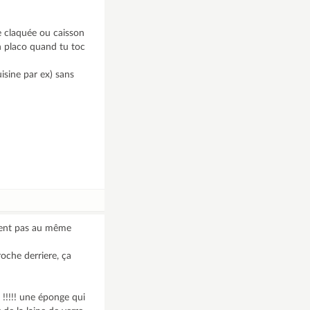
e claquée ou caisson
en placo quand tu toc
isine par ex) sans
rement pas au même
roche derriere, ça
r !!!!! une éponge qui