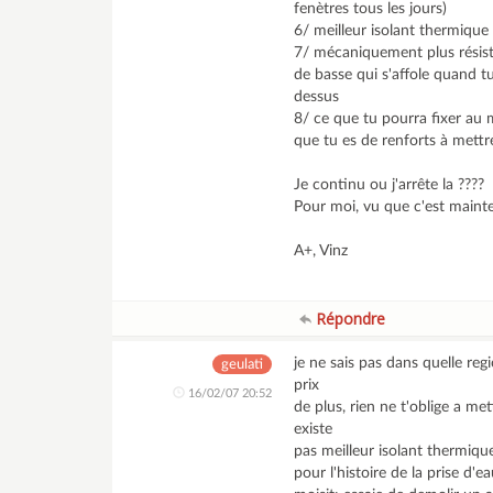
fenètres tous les jours)
6/ meilleur isolant thermique
7/ mécaniquement plus résista
de basse qui s'affole quand t
dessus
8/ ce que tu pourra fixer au
que tu es de renforts à mettr
Je continu ou j'arrête la ????
Pour moi, vu que c'est mainte
A+, Vinz
Répondre
je ne sais pas dans quelle re
geulati
prix
16/02/07 20:52
de plus, rien ne t'oblige a me
existe
pas meilleur isolant thermiqu
pour l'histoire de la prise d'e