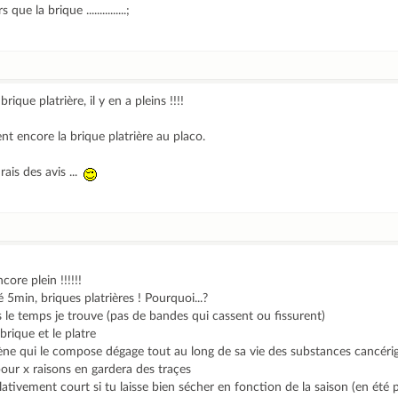
e la brique ...............;
ique platrière, il y en a pleins !!!!
t encore la brique platrière au placo.
rais des avis ...
core plein !!!!!!
é 5min, briques platrières ! Pourquoi...?
s le temps je trouve (pas de bandes qui cassent ou fissurent)
brique et le platre
yrène qui le compose dégage tout au long de sa vie des substances cancéri
pour x raisons en gardera des traçes
ativement court si tu laisse bien sécher en fonction de la saison (en été p