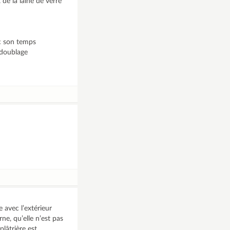
de la laine de verre
ec son temps
 doublage
 avec l’extérieur
rne, qu’elle n’est pas
plâtrière est