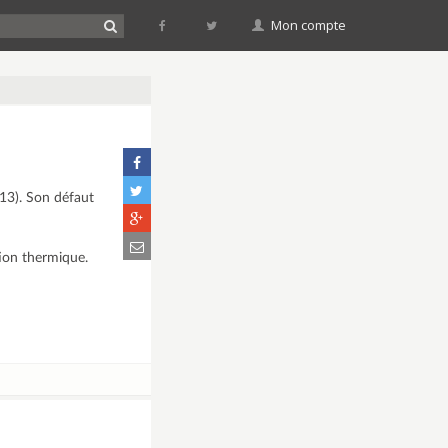
Mon compte
A13). Son défaut
tion thermique.