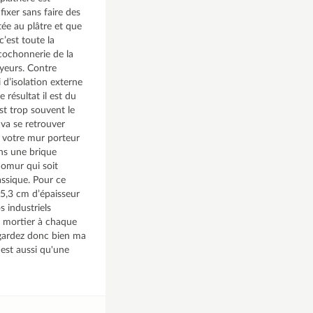
fixer sans faire des
tée au plâtre et que
c’est toute la
 cochonnerie de la
payeurs. Contre
 d’isolation externe
e résultat il est du
est trop souvent le
 va se retrouver
i votre mur porteur
ans une brique
nomur qui soit
assique. Pour ce
 5,3 cm d’épaisseur
s industriels
à mortier à chaque
regardez donc bien ma
n'est aussi qu'une