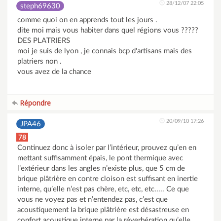
28/12/07 22:05
steph69630
comme quoi on en apprends tout les jours .
dite moi mais vous habiter dans quel régions vous ?????
DES PLATRIERS
moi je suis de lyon , je connais bcp d'artisans mais des
platriers non .
vous avez de la chance
Répondre
20/09/10 17:26
JPA46
78
Continuez donc à isoler par l’intérieur, prouvez qu’en en
mettant suffisamment épais, le pont thermique avec
l’extérieur dans les angles n’existe plus, que 5 cm de
brique plâtrière en contre cloison est suffisant en inertie
interne, qu’elle n’est pas chère, etc, etc, etc..... Ce que
vous ne voyez pas et n’entendez pas, c’est que
acoustiquement la brique plâtrière est désastreuse en
confort acoustique interne par la réverbération qu’elle