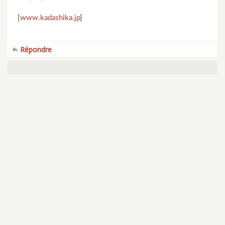
[
www.kadashika.jp
]
Répondre