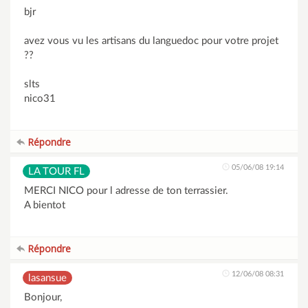
bjr
avez vous vu les artisans du languedoc pour votre projet
??
slts
nico31
Répondre
05/06/08 19:14
LA TOUR FL
MERCI NICO pour l adresse de ton terrassier.
A bientot
Répondre
12/06/08 08:31
lasansue
Bonjour,