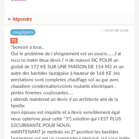
Répondre
24/07/08 12:40
oleglipkin
75
"bonsoir a tous..
Oui le probléme de l eloignement est un soucis......J ai
recu ce matin deux devis l' n de maison SIC POUR un
global de 172 KE SUR UNE MAISON DE 154 M2 et un
autre des bastides lauragaise à hauteur de 168 KE ;les
prestations sont completes chauffage sol au gaz avec
chaudiere condensation,volets roulants electriques ,
portes fenetres coulissantes....
j attends maintenat un devis d un architecte ami de la
famille.
mon épouse est inquiéte et a devis sensiblement égal
nous opterons pour cette "3°) solution qui I EST PLUS
S2CURISANTE POUR NOUS;
mAINTENANT je mettrais en 2° position les bastides
lauragaises qui est un constructeur régional, qui sous traite