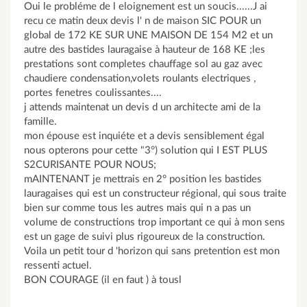
Oui le probléme de l eloignement est un soucis......J ai
recu ce matin deux devis l' n de maison SIC POUR un
global de 172 KE SUR UNE MAISON DE 154 M2 et un
autre des bastides lauragaise à hauteur de 168 KE ;les
prestations sont completes chauffage sol au gaz avec
chaudiere condensation,volets roulants electriques ,
portes fenetres coulissantes....
j attends maintenat un devis d un architecte ami de la
famille.
mon épouse est inquiéte et a devis sensiblement égal
nous opterons pour cette "3°) solution qui I EST PLUS
S2CURISANTE POUR NOUS;
mAINTENANT je mettrais en 2° position les bastides
lauragaises qui est un constructeur régional, qui sous traite
bien sur comme tous les autres mais qui n a pas un
volume de constructions trop important ce qui à mon sens
est un gage de suivi plus rigoureux de la construction.
Voila un petit tour d 'horizon qui sans pretention est mon
ressenti actuel.
BON COURAGE (il en faut ) à tousl