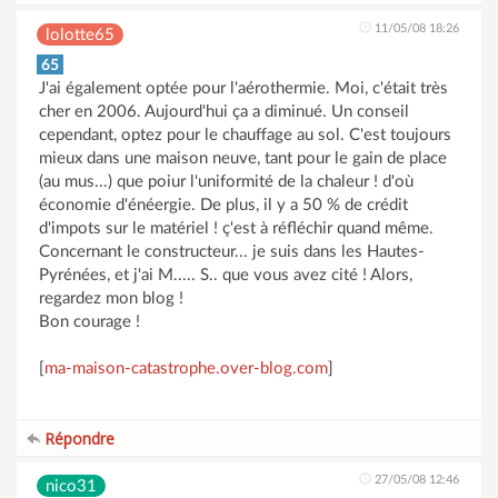
11/05/08 18:26
lolotte65
65
J'ai également optée pour l'aérothermie. Moi, c'était très
cher en 2006. Aujourd'hui ça a diminué. Un conseil
cependant, optez pour le chauffage au sol. C'est toujours
mieux dans une maison neuve, tant pour le gain de place
(au mus...) que poiur l'uniformité de la chaleur ! d'où
économie d'énéergie. De plus, il y a 50 % de crédit
d'impots sur le matériel ! ç'est à réfléchir quand même.
Concernant le constructeur... je suis dans les Hautes-
Pyrénées, et j'ai M..... S.. que vous avez cité ! Alors,
regardez mon blog !
Bon courage !
[
ma-maison-catastrophe.over-blog.com
]
Répondre
27/05/08 12:46
nico31