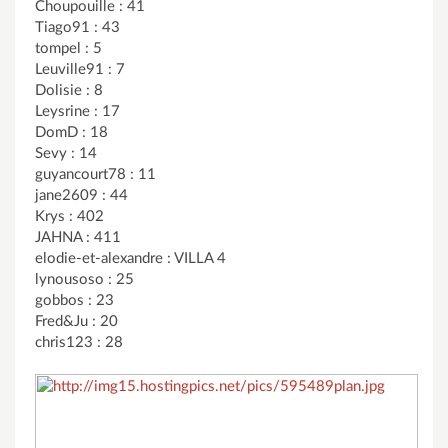
Choupouille : 41
Tiago91 : 43
tompel : 5
Leuville91 : 7
Dolisie : 8
Leysrine : 17
DomD : 18
Sevy : 14
guyancourt78 : 11
jane2609 : 44
Krys : 402
JAHNA : 411
elodie-et-alexandre : VILLA 4
lynousoso : 25
gobbos : 23
Fred&Ju : 20
chris123 : 28