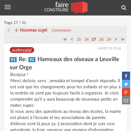
Menu
Rec
Page 27 / 32
Nouveau sujet
Connexion
25
26
28
29
27
24/07/13 15:24
audreygigi
Re:
Hameaux des oiseaux a Leuville
91
91
sur Orge
Bonjour !
Merci dolisie, sevy , amsdala et tompel d'avoir répondu. Il
est vrai que les changements pour les enfants et en plus à
la rentrée ne sont pas toujours facile à organiser. Je crois
comprendre qu'il y aura beaucoup de nouveaus petits en
mater, super.
Si vous avez des questions au niveau des écoles, la mairie
est plutot à l'écoute et les associations de parents
d'élèves sont là pour ça. L'association dont je suis vice
présidente, la fcpe, propose une réunion d'information