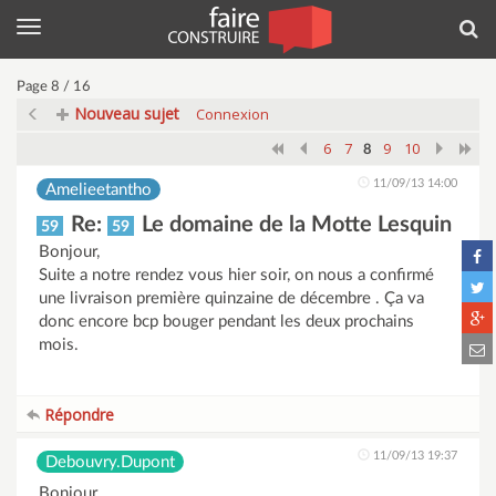
Menu
Rec
Page 8 / 16
Nouveau sujet
Connexion
6
7
9
10
8
11/09/13 14:00
Amelieetantho
Re:
Le domaine de la Motte Lesquin
59
59
Bonjour,
Suite a notre rendez vous hier soir, on nous a confirmé
une livraison première quinzaine de décembre . Ça va
donc encore bcp bouger pendant les deux prochains
mois.
Répondre
11/09/13 19:37
Debouvry.Dupont
Bonjour,