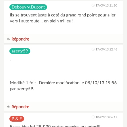
17/09/13 21:10
Debouvry.Dupont
Ils se trouvent juste à coté du grand rond point pour aller
vers l autoroute... en plein milieu !
Répondre
17/09/13 22:46
azerty59
.
Modifié 1 fois. Dernière modification le 08/10/13 19:56
par azerty59.
Répondre
18/09/13 06:17
P & F
Exact, hier lot 29 &30 portes grandes ouvertes!!!