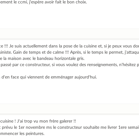
ment le ccmi, j'espère avoir fait le bon choix.
!!! Je suis actuellement dans la pose de la cuisine et, si je peux vous do
iniste. Gain de temps et de calme !!! Après, si le temps le permet, j'attaque
re la maison avec le bandeau horizontale gris.
ssé par ce constructeur, si vous voulez des renseignements, n'hésitez pa
s d'en face qui viennent de emménager aujourd'hui.
uisine ! J'ai trop vu mon frère galerer !!
révu le 1er novembre ms le constructeur souhaite me livrer 1ere semai
commencer les peintures.