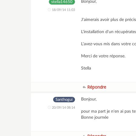
Bonjour,
stella14650
18/09/14 11:03
J'aimerais avoir plus de pré
L'installation d'un récupérate
L'avez-vous mis dans votre c
Merci de votre réponse.
Stella
Répondre
Bonjour,
Santhogui
20/09/14 08:14
pour ma part je n'en ai pas t
Bonne journée