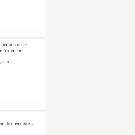
nner un conseil,
 l'extérieur.
s !!!
ne de novembre. ..