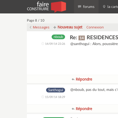
forums
la cart
Page 8 / 10
Nouveau sujet
Messages
Connexion
Re:
RESIDENCES
nboub
14
@santhogui : Alors, poussiér
14/09/14 23:26
Répondre
@nboub, pas du tout, mais c'
Santhogui
15/09/14 18:29
Répondre