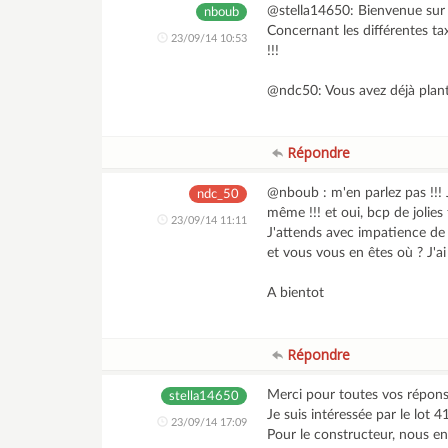
@stella14650: Bienvenue sur l
nboub
Concernant les différentes tax
23/09/14 10:53
!!!
@ndc50: Vous avez déjà planté
Répondre
@nboub : m'en parlez pas !!! 
ndc_50
même !!! et oui, bcp de jolies f
23/09/14 11:11
J'attends avec impatience de 
et vous vous en êtes où ? J'a
A bientot
Répondre
Merci pour toutes vos réponse
stella14650
Je suis intéressée par le lot 41
23/09/14 17:09
Pour le constructeur, nous e