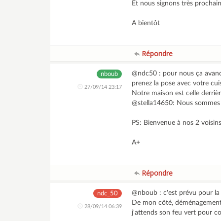
Et nous signons très prochaine
A bientôt
Répondre
@ndc50 : pour nous ça avance 
nboub
prenez la pose avec votre cuis
27/09/14 23:17
Notre maison est celle derriè
@stella14650: Nous sommes pa
PS: Bienvenue à nos 2 voisin
A+
Répondre
@nboub : c'est prévu pour la c
ndc_50
De mon côté, déménagement p
28/09/14 06:39
j'attends son feu vert pour 