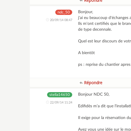
Répondre
Bonjour,
ndc_50
j'ai eu beaucoup d'échanges av
20/09/14 08:47
Ils m'ont certifiés que le bra
de type decennale.
Quel est leur discours de vot
A bientôt
ps : reprise du chantier apres 
Répondre
Bonjour NDC 50,
stella14650
22/09/14 11:24
Edifidès m'a dit que l'installa
Il exige pour la réservation d
Avez vous une idée sur le mo