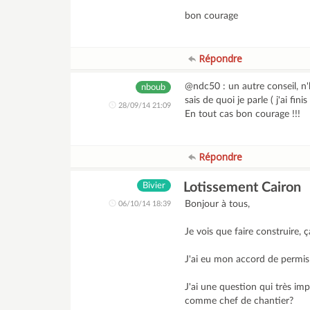
bon courage
Répondre
@ndc50 : un autre conseil, n'h
nboub
sais de quoi je parle ( j'ai f
28/09/14 21:09
En tout cas bon courage !!!
Répondre
Lotissement Cairon
Bivier
Bonjour à tous,
06/10/14 18:39
Je vois que faire construire, ça
J'ai eu mon accord de permis 
J'ai une question qui très im
comme chef de chantier?