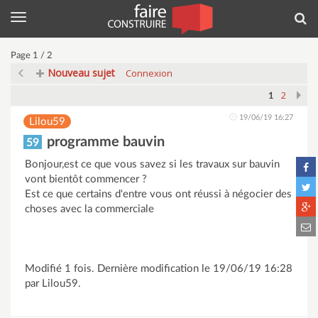
Menu
Rec
Page 1 / 2
Nouveau sujet
Connexion
2
1
19/06/19 16:27
Lilou59
programme bauvin
59
Bonjour,est ce que vous savez si les travaux sur bauvin
vont bientôt commencer ?
Est ce que certains d'entre vous ont réussi à négocier des
choses avec la commerciale
Modifié 1 fois. Dernière modification le 19/06/19 16:28
par Lilou59.