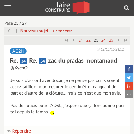
Menu
Rec
Page 23 / 27
Nouveau sujet
Connexion
21
22
24
25
23
12/10/15 23:12
AC2N
Re:
Re:
zac du pradas montarnaud
34
34
@XychO,
Je suis d'accord avec Jocar, je ne pense pas qu'ils soient
assez tatillon pour mesurer le centimètre manquant de
part et d'autre de la clôture... mais ce n'est que mon avis.
Pas de soucis pour l'ADSL, j'espère que ça fonctionne pour
toi depuis le temps
Répondre