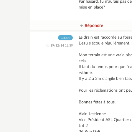
Par hasard, tu n'aurais pas d
mise en place?
Répondre
Le drain est raccordé au foss
Laude
L'eau s'écoule régulièrement, 
19/12/14 12:39
Mon terrain est une vraie pisc
cela.
Il faut du temps pour que l'ea
rythme.
Il y a 2 à 3m d'argile bien ta
Pour les réclamations ont peu
Bonnes fêtes à tous.
Alain Lestienne
Vice Président ASL Quartier 
Lot 2
36 Rue Dali