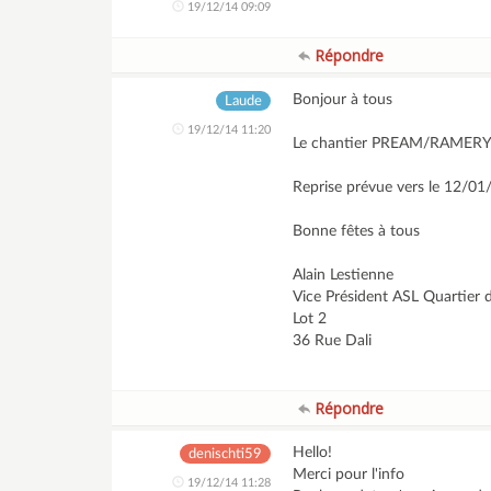
19/12/14 09:09
Répondre
Bonjour à tous
Laude
19/12/14 11:20
Le chantier PREAM/RAMERY es
Reprise prévue vers le 12/01/
Bonne fêtes à tous
Alain Lestienne
Vice Président ASL Quartier 
Lot 2
36 Rue Dali
Répondre
Hello!
denischti59
Merci pour l'info
19/12/14 11:28