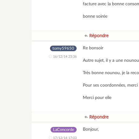
facture avec la bonne consomm
bonne soirée
Répondre
Re bonsoir
tomy59650
16/12/14 23:36
Autre sujet, il y a une nounou 
Très bonne nounou, je la re
Pour ses coordonnées, merci
Merci pour elle
Répondre
Bonjour,
LaConcorde
17/12/14 17:03