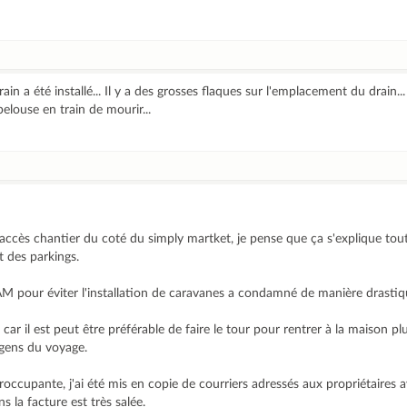
ain a été installé... Il y a des grosses flaques sur l'emplacement du drain..
elouse en train de mourir...
accès chantier du coté du simply martket, je pense que ça s'explique tou
t des parkings.
M pour éviter l'installation de caravanes a condamné de manière drastiqu
ar il est peut être préférable de faire le tour pour rentrer à la maison pl
s gens du voyage.
ccupante, j'ai été mis en copie de courriers adressés aux propriétaires 
s la facture est très salée.