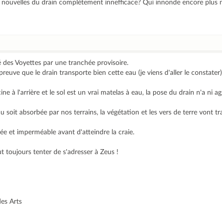
e nouvelles du drain complètement innefficace? Qui innonde encore plus n
é des Voyettes par une tranchée provisoire.
preuve que le drain transporte bien cette eau (je viens d'aller le constater)
ine à l'arrière et le sol est un vrai matelas à eau, la pose du drain n'a ni 
u soit absorbée par nos terrains, la végétation et les vers de terre vont tra
ssée et imperméable avant d'atteindre la craie.
t toujours tenter de s'adresser à Zeus !
des Arts