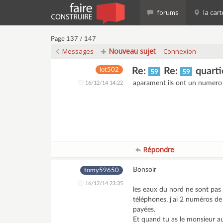
forums
la cart
Page 137 / 147
Nouveau sujet
Messages
Connexion
Re:
Re:
quarti
lot502
59
59
aparament ils ont un numero 
16/12/14 14:22
Répondre
Bonsoir
tomy59650
16/12/14 23:35
les eaux du nord ne sont pas
téléphones, j'ai 2 numéros de
payées.
Et quand tu as le monsieur au