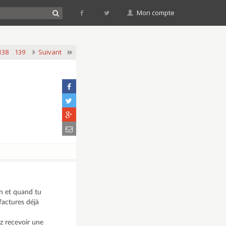
Mon compte
138
139
Suivant
on et quand tu
factures déjà
ez recevoir une