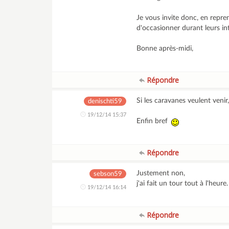
Je vous invite donc, en repre
d'occasionner durant leurs in
Bonne après-midi,
Répondre
Si les caravanes veulent venir,
denischti59
19/12/14 15:37
Enfin bref
Répondre
Justement non,
sebson59
j'ai fait un tour tout à l'heu
19/12/14 16:14
Répondre