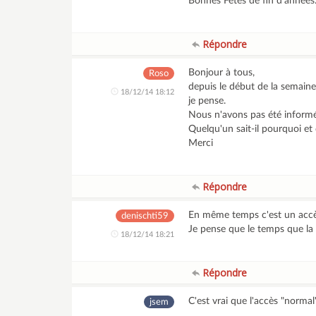
Bonnes Fêtes de fin d'années
Répondre
Bonjour à tous,
Roso
depuis le début de la semaine
18/12/14 18:12
je pense.
Nous n'avons pas été informés
Quelqu'un sait-il pourquoi et
Merci
Répondre
En même temps c'est un acc
denischti59
Je pense que le temps que la 
18/12/14 18:21
Répondre
C'est vrai que l'accès "normal
jsem