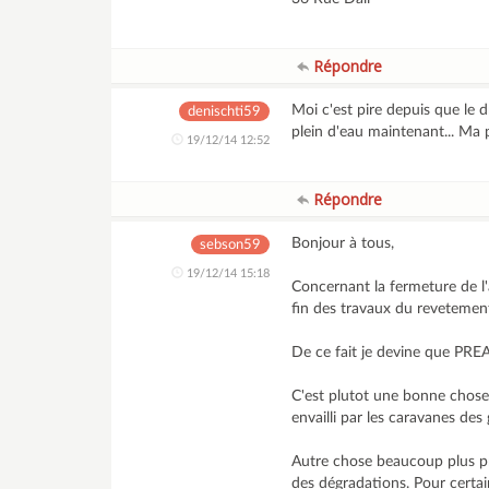
Répondre
Moi c'est pire depuis que le dr
denischti59
plein d'eau maintenant... Ma p
19/12/14 12:52
Répondre
Bonjour à tous,
sebson59
19/12/14 15:18
Concernant la fermeture de l'
fin des travaux du revetemen
De ce fait je devine que PREA
C'est plutot une bonne chose c
envailli par les caravanes de
Autre chose beaucoup plus pro
des dégradations. Pour certain