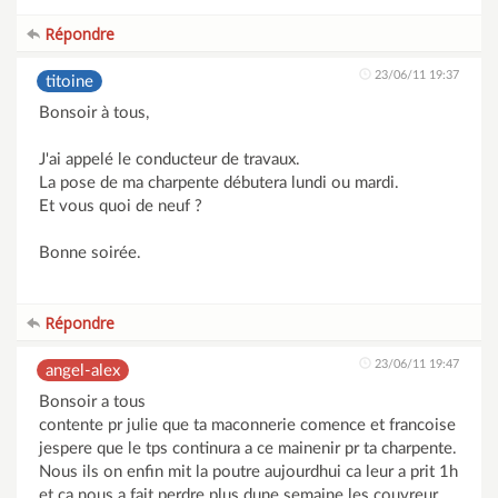
Répondre
23/06/11 19:37
titoine
Bonsoir à tous,
J'ai appelé le conducteur de travaux.
La pose de ma charpente débutera lundi ou mardi.
Et vous quoi de neuf ?
Bonne soirée.
Répondre
23/06/11 19:47
angel-alex
Bonsoir a tous
contente pr julie que ta maconnerie comence et francoise
jespere que le tps continura a ce mainenir pr ta charpente.
Nous ils on enfin mit la poutre aujourdhui ca leur a prit 1h
et ca nous a fait perdre plus dune semaine les couvreur