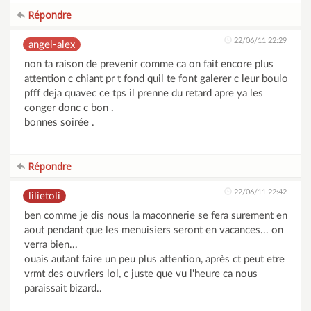
Répondre
22/06/11 22:29
angel-alex
non ta raison de prevenir comme ca on fait encore plus
attention c chiant pr t fond quil te font galerer c leur boulo
pfff deja quavec ce tps il prenne du retard apre ya les
conger donc c bon .
bonnes soirée .
Répondre
22/06/11 22:42
lilietoli
ben comme je dis nous la maconnerie se fera surement en
aout pendant que les menuisiers seront en vacances... on
verra bien...
ouais autant faire un peu plus attention, après ct peut etre
vrmt des ouvriers lol, c juste que vu l'heure ca nous
paraissait bizard..