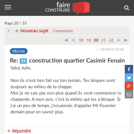
Menu
Rec
Page 20 / 35
Nouveau sujet
Connexion
18
19
21
22
20
22/06/11 19:36
titoine
Re:
construction quartier Casimir Fenain
59
Salut Julie,
Non ils n'ont rien fait sur ton terrain. Tes briques sont
toujours au milieu de ta chappe.
Moi je ne sais pas non plus quand ils vont commencer la
charpente. A mon avis, c'est la météo qui les a bloqué. Si
j'ai un peu de temps, j'essaierais d'appeler Mr Fournier
demain pour en savoir plus.
Répondre