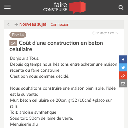
Menu
Rec
Nouveau sujet
Connexion
11/07/11 09:55
Pbe14
Coût d'une construction en beton
14
celullaire
Bonjour à Tous,
Depuis qq temps nous hésitons entre acheter une maison
récente ou faire construire.
C'est bon nous sommes décidé.
Nous souhaitons construire une maison bien isolé, l'idée
est la suivante:
Mur: béton cellulaire de 20cm, gr32 (10cm) +placo sur
rails
Toit: ardoise synthétique
Sous toit: 30cm de laine de verre.
Menuiserie alu