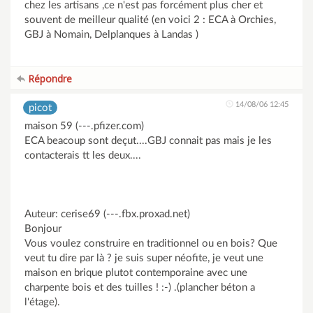
chez les artisans ,ce n'est pas forcément plus cher et
souvent de meilleur qualité (en voici 2 : ECA à Orchies,
GBJ à Nomain, Delplanques à Landas )
Répondre
14/08/06 12:45
picot
maison 59 (---.pfizer.com)
ECA beacoup sont deçut....GBJ connait pas mais je les
contacterais tt les deux....
Auteur: cerise69 (---.fbx.proxad.net)
Bonjour
Vous voulez construire en traditionnel ou en bois? Que
veut tu dire par là ? je suis super néofite, je veut une
maison en brique plutot contemporaine avec une
charpente bois et des tuilles ! :-) .(plancher béton a
l'étage).