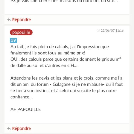
PS je vais chercher si les maisons du nord ont un site...
Répondre
22/06/07 11:16
papouille
59
Au fait, je fais plein de calculs, j'ai l'impression que
finalement ils sont tous au même prix!
OUi, des calculs parce que certains donnent le prix au m²
de dalle au sol et d'autres en s.H....
Attendons les devis et les plans et je crois, comme me l'a
dit un ami du forum - Galagane si je ne m'abuse- qu'il faut
se fier à son instinct et à celui qui suscite le plus notre
confiance...
A+ PAPOUILLE
Répondre