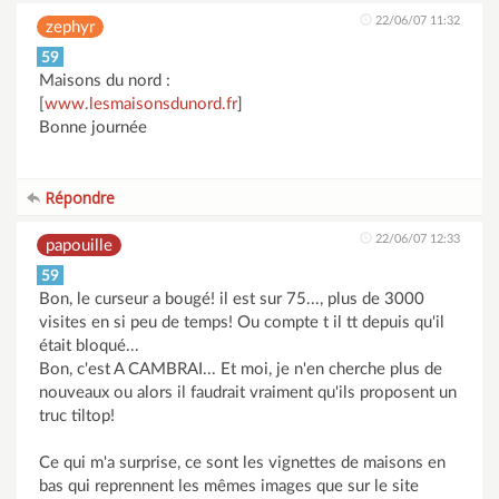
22/06/07 11:32
zephyr
59
Maisons du nord :
[
www.lesmaisonsdunord.fr
]
Bonne journée
Répondre
22/06/07 12:33
papouille
59
Bon, le curseur a bougé! il est sur 75..., plus de 3000
visites en si peu de temps! Ou compte t il tt depuis qu'il
était bloqué...
Bon, c'est A CAMBRAI... Et moi, je n'en cherche plus de
nouveaux ou alors il faudrait vraiment qu'ils proposent un
truc tiltop!
Ce qui m'a surprise, ce sont les vignettes de maisons en
bas qui reprennent les mêmes images que sur le site