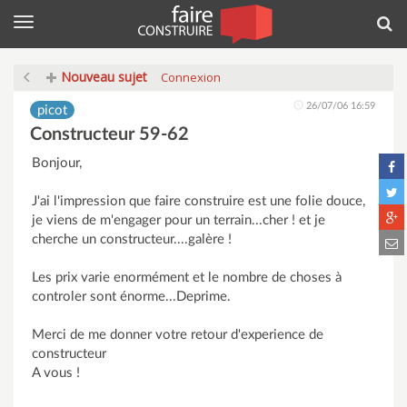
Menu
Rec
Nouveau sujet
Connexion
26/07/06 16:59
picot
Constructeur 59-62
Bonjour,
J'ai l'impression que faire construire est une folie douce,
je viens de m'engager pour un terrain...cher ! et je
cherche un constructeur....galère !
Les prix varie enormément et le nombre de choses à
controler sont énorme...Deprime.
Merci de me donner votre retour d'experience de
constructeur
A vous !