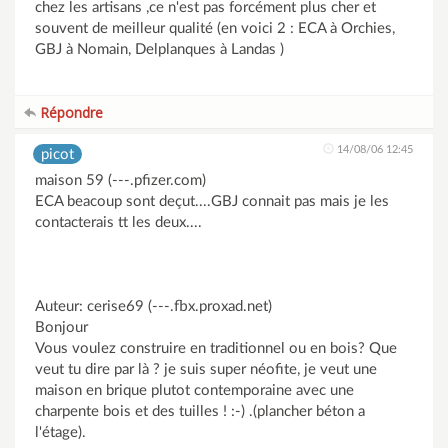
chez les artisans ,ce n'est pas forcément plus cher et
souvent de meilleur qualité (en voici 2 : ECA à Orchies,
GBJ à Nomain, Delplanques à Landas )
Répondre
14/08/06 12:45
picot
maison 59 (---.pfizer.com)
ECA beacoup sont deçut....GBJ connait pas mais je les
contacterais tt les deux....
Auteur: cerise69 (---.fbx.proxad.net)
Bonjour
Vous voulez construire en traditionnel ou en bois? Que
veut tu dire par là ? je suis super néofite, je veut une
maison en brique plutot contemporaine avec une
charpente bois et des tuilles ! :-) .(plancher béton a
l'étage).