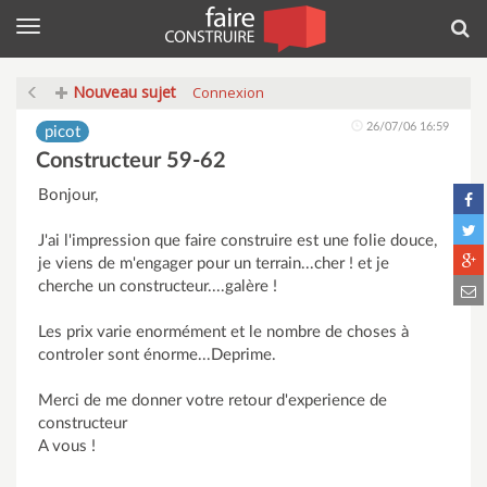
Menu
Rec
Nouveau sujet
Connexion
26/07/06 16:59
picot
Constructeur 59-62
Bonjour,
J'ai l'impression que faire construire est une folie douce,
je viens de m'engager pour un terrain...cher ! et je
cherche un constructeur....galère !
Les prix varie enormément et le nombre de choses à
controler sont énorme...Deprime.
Merci de me donner votre retour d'experience de
constructeur
A vous !