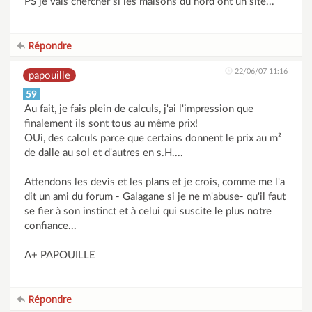
PS je vais chercher si les maisons du nord ont un site...
Répondre
22/06/07 11:16
papouille
59
Au fait, je fais plein de calculs, j'ai l'impression que
finalement ils sont tous au même prix!
OUi, des calculs parce que certains donnent le prix au m²
de dalle au sol et d'autres en s.H....
Attendons les devis et les plans et je crois, comme me l'a
dit un ami du forum - Galagane si je ne m'abuse- qu'il faut
se fier à son instinct et à celui qui suscite le plus notre
confiance...
A+ PAPOUILLE
Répondre