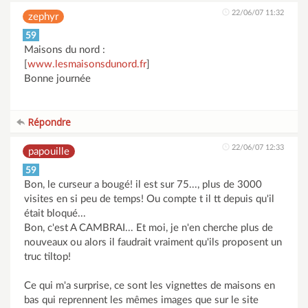
22/06/07 11:32
zephyr
59
Maisons du nord :
[
www.lesmaisonsdunord.fr
]
Bonne journée
Répondre
22/06/07 12:33
papouille
59
Bon, le curseur a bougé! il est sur 75..., plus de 3000
visites en si peu de temps! Ou compte t il tt depuis qu'il
était bloqué...
Bon, c'est A CAMBRAI... Et moi, je n'en cherche plus de
nouveaux ou alors il faudrait vraiment qu'ils proposent un
truc tiltop!
Ce qui m'a surprise, ce sont les vignettes de maisons en
bas qui reprennent les mêmes images que sur le site