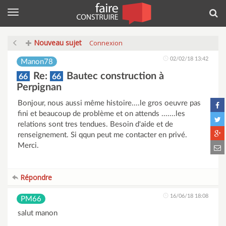
Menu
Rec
Nouveau sujet
Connexion
02/02/18 13:42
Manon78
Re:
Bautec construction à
66
66
Perpignan
Bonjour, nous aussi même histoire....le gros oeuvre pas
fini et beaucoup de problème et on attends .......les
relations sont tres tendues. Besoin d'aide et de
renseignement. Si qqun peut me contacter en privé.
Merci.
Répondre
16/06/18 18:08
PM66
salut manon