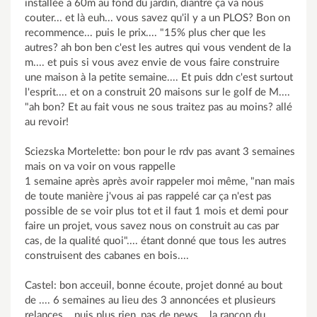
installée à 60m au fond du jardin, diantre ça va nous
couter... et là euh... vous savez qu'il y a un PLOS? Bon on
recommence... puis le prix.... "15% plus cher que les
autres? ah bon ben c'est les autres qui vous vendent de la
m.... et puis si vous avez envie de vous faire construire
une maison à la petite semaine.... Et puis ddn c'est surtout
l'esprit.... et on a construit 20 maisons sur le golf de M....
"ah bon? Et au fait vous ne sous traitez pas au moins? allé
au revoir!
Sciezska Mortelette: bon pour le rdv pas avant 3 semaines
mais on va voir on vous rappelle
1 semaine après après avoir rappeler moi même, "nan mais
de toute manière j'vous ai pas rappelé car ça n'est pas
possible de se voir plus tot et il faut 1 mois et demi pour
faire un projet, vous savez nous on construit au cas par
cas, de la qualité quoi".... étant donné que tous les autres
construisent des cabanes en bois....
Castel: bon acceuil, bonne écoute, projet donné au bout
de .... 6 semaines au lieu des 3 annoncées et plusieurs
relances... puis plus rien, pas de news... la rançon du