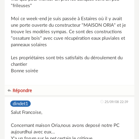
"frileuses"
Moi ce week-end je suis passée à Estaires où il y avait
une porte ouverte du constructeur "MAISON ORIA" et je
trouve les modèles sympas. Ce sont des constructions
"ossature bois" avec cuve récupération eaux pluviales et
panneaux solaires
Les propriétaires sont très satisfaits du déroulement du
chantier
Bonne soirée
Répondre
25/09/08 22:39
dindet1
Salut Francoise,
Concernant maison Oria,nous avons deposé notre PC
aujourdhui avec eux...
Y'a un forum sur le net,certain le critique..