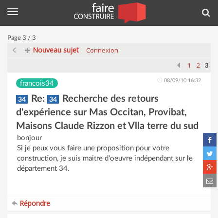
Menu
Rec
Page 3 / 3
Nouveau sujet
Connexion
1
2
3
08/09/10 16:32
francois34
Re:
Recherche des retours
34
34
d'expérience sur Mas Occitan, Provibat,
Maisons Claude Rizzon et Vlla terre du sud
bonjour
Si je peux vous faire une proposition pour votre
construction, je suis maitre d'oeuvre indépendant sur le
département 34.
Répondre