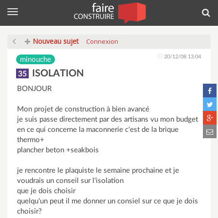
Menu
Rec
Nouveau sujet
Connexion
20/12/08 13:04
minouche
ISOLATION
35
BONJOUR
Mon projet de construction à bien avancé
je suis passe directement par des artisans vu mon budget
en ce qui concerne la maconnerie c'est de la brique
thermo+
plancher beton +seakbois
je rencontre le plaquiste le semaine prochaine et je
voudrais un conseil sur l'isolation
que je dois choisir
quelqu'un peut il me donner un consiel sur ce que je dois
choisir?