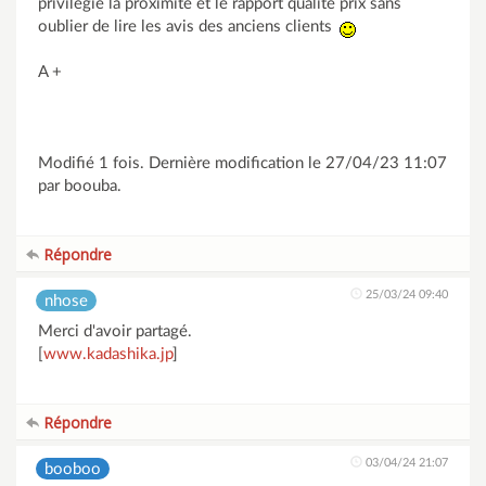
privilégie la proximité et le rapport qualité prix sans
oublier de lire les avis des anciens clients
A +
Modifié 1 fois. Dernière modification le 27/04/23 11:07
par boouba.
Répondre
25/03/24 09:40
nhose
Merci d'avoir partagé.
[
www.kadashika.jp
]
Répondre
03/04/24 21:07
booboo