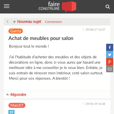
Menu
Rec
Nouveau sujet
Connexion
29/06/17 12:27
Garcia
Achat de meubles pour salon
Bonjour tout le monde !
J’ai l’habitude d’acheter des meubles et des objets de
décorations en ligne, donc si vous aurez par hasard une
meilleure idée à me conseiller je le veux bien. Enfaite, je
suis entrain de rénover mon intérieur, coté salon surtout.
Merci pour vos réponses. A bientôt !
Répondre
29/01/19 14:38
Marc07
59