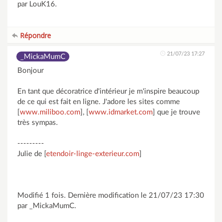
par LouK16.
Répondre
21/07/23 17:27
_MickaMumC
Bonjour
En tant que décoratrice d'intérieur je m'inspire beaucoup
de ce qui est fait en ligne. J'adore les sites comme
[
www.miliboo.com
], [
www.idmarket.com
] que je trouve
très sympas.
---------
Julie de [
etendoir-linge-exterieur.com
]
Modifié 1 fois. Dernière modification le 21/07/23 17:30
par _MickaMumC.