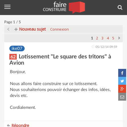
Menu
Rec
Page 1 / 5
Nouveau sujet
Connexion
2
3
4
5
1
05/12/14 09:59
ike07
Lotissement "Le square des tritons" à
62
Avion
Bonjour,
Nous allons faire construire sur ce lotissement.
Nous souhaiterions pouvoir échanger des infos, idées,
devis etc.
Cordialement.
Répondre