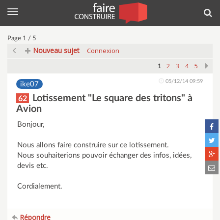
Menu
Rec
Page 1 / 5
Nouveau sujet
Connexion
2
3
4
5
1
05/12/14 09:59
ike07
Lotissement "Le square des tritons" à
62
Avion
Bonjour,
Nous allons faire construire sur ce lotissement.
Nous souhaiterions pouvoir échanger des infos, idées,
devis etc.
Cordialement.
Répondre