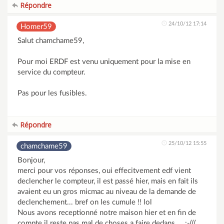
Répondre
24/10/12 17:14
Homer59
Salut chamchame59,
Pour moi ERDF est venu uniquement pour la mise en
service du compteur.
Pas pour les fusibles.
Répondre
25/10/12 15:55
chamchame59
Bonjour,
merci pour vos réponses, oui effecitvement edf vient
declencher le compteur, il est passé hier, mais en fait ils
avaient eu un gros micmac au niveau de la demande de
declenchement... bref on les cumule !! lol
Nous avons receptionné notre maison hier et en fin de
compte il reste pas mal de choses a faire dedans.... :-(((