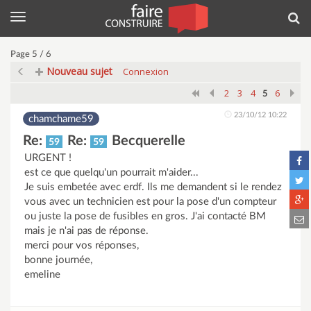
Menu
Rec
Page 5 / 6
Nouveau sujet
Connexion
2
3
4
6
5
23/10/12 10:22
chamchame59
Re:
Re:
Becquerelle
59
59
URGENT !
est ce que quelqu'un pourrait m'aider...
Je suis embetée avec erdf. Ils me demandent si le rendez
vous avec un technicien est pour la pose d'un compteur
ou juste la pose de fusibles en gros. J'ai contacté BM
mais je n'ai pas de réponse.
merci pour vos réponses,
bonne journée,
emeline