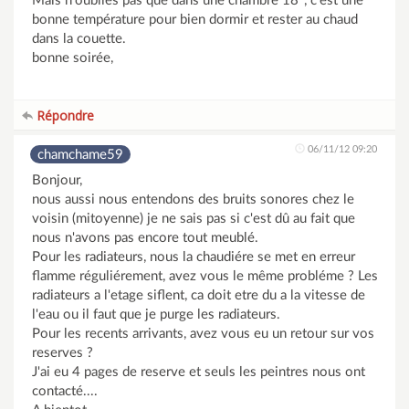
Mais n'oublies pas que dans une chambre 18°, c'est une
bonne température pour bien dormir et rester au chaud
dans la couette.
bonne soirée,
Répondre
06/11/12 09:20
chamchame59
Bonjour,
nous aussi nous entendons des bruits sonores chez le
voisin (mitoyenne) je ne sais pas si c'est dû au fait que
nous n'avons pas encore tout meublé.
Pour les radiateurs, nous la chaudiére se met en erreur
flamme réguliérement, avez vous le même probléme ? Les
radiateurs a l'etage siflent, ca doit etre du a la vitesse de
l'eau ou il faut que je purge les radiateurs.
Pour les recents arrivants, avez vous eu un retour sur vos
reserves ?
J'ai eu 4 pages de reserve et seuls les peintres nous ont
contacté....