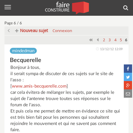
Menu
Rec
Page 6 / 6
Nouveau sujet
Connexion
2
3
4
5
6
13/12/12 12:09
mindedman
Becquerelle
Bonjour à tous,
il serait sympa de discuter de ces sujets sur le site de
l'asso :
[
www.amis-becquerelle.com
]
car cela évitera de mélanger les sujets, par exemple le
sujet de l'antenne trouve toutes ses réponses sur le
forum de l'asso.
Et puis cela me permet de mettre en évidance ce site qui
est trés bien fait pour les personnes qui souhaitent
rejoindre le mouvement et qui ne savent pas comment
faire.