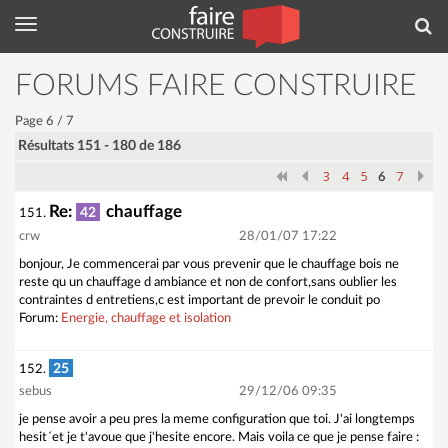
Menu
Rec
FORUMS FAIRE CONSTRUIRE
Page 6 / 7
Résultats 151 - 180 de 186
3
4
5
7
6
Re:
chauffage
42
151.
crw
28/01/07 17:22
bonjour, Je commencerai par vous prevenir que le chauffage bois ne
reste qu un chauffage d ambiance et non de confort,sans oublier les
contraintes d entretiens,c est important de prevoir le conduit po
Forum:
Energie, chauffage et isolation
25
152.
sebus
29/12/06 09:35
je pense avoir a peu pres la meme configuration que toi. J'ai longtemps
hesit´et je t'avoue que j'hesite encore. Mais voila ce que je pense faire :