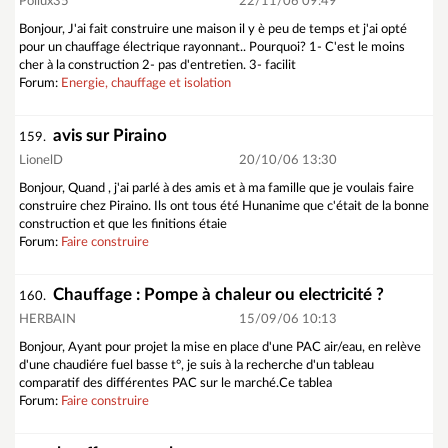
Pollux35
22/11/06 09:49
Bonjour, J'ai fait construire une maison il y è peu de temps et j'ai opté
pour un chauffage électrique rayonnant.. Pourquoi? 1- C'est le moins
cher à la construction 2- pas d'entretien. 3- facilit
Forum:
Energie, chauffage et isolation
avis sur Piraino
159.
LionelD
20/10/06 13:30
Bonjour, Quand , j'ai parlé à des amis et à ma famille que je voulais faire
construire chez Piraino. Ils ont tous été Hunanime que c'était de la bonne
construction et que les finitions étaie
Forum:
Faire construire
Chauffage : Pompe à chaleur ou electricité ?
160.
HERBAIN
15/09/06 10:13
Bonjour, Ayant pour projet la mise en place d'une PAC air/eau, en relève
d'une chaudiére fuel basse t°, je suis à la recherche d'un tableau
comparatif des différentes PAC sur le marché.Ce tablea
Forum:
Faire construire