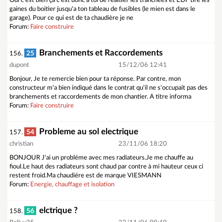
Oui c'est bien ça c'est donc à toi de réaliser les tranchées et EDF tire les
gaines du boitier jusqu'a ton tableau de fusibles (le mien est dans le
garage). Pour ce qui est de ta chaudière je ne
Forum:
Faire construire
Branchements et Raccordements
25
156.
dupont
15/12/06 12:41
Bonjour, Je te remercie bien pour ta réponse. Par contre, mon
constructeur m'a bien indiqué dans le contrat qu'il ne s'occupait pas des
branchements et raccordements de mon chantier. A titre informa
Forum:
Faire construire
Probleme au sol electrique
54
157.
christian
23/11/06 18:20
BONJOUR J'ai un probléme avec mes radiateurs.Je me chauffe au
fioul.Le haut des radiateurs sont chaud par contre à mi hauteur ceux ci
restent froid.Ma chaudiére est de marque VIESMANN
Forum:
Energie, chauffage et isolation
elctrique ?
56
158.