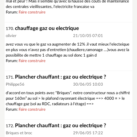
mal et peur ! Mais il semble qu'avec la hausse des couts de maintenance
des centrales vieillissantes, l'electricite francaise va
Forum:
Faire construire
chauffage gaz ou electrique
170.
olivier
21/10/05 07:01
avez vous vu que le gaz va augmenter de 12% .il vaut mieux l'electeique
en plus vous n'avez pas d'entretien (chaudiere,ramonage ....)vous avez la
possibilite de mettre 1 chauffage au sol donc 1 gain d
Forum:
Faire construire
Plancher chauffant : gaz ou electrique ?
171.
Philippe56
30/06/05 10:03
d'accord en tous points avec "Briques". notre constructeur nous a chiffré
pour 160m² au sol > le plafond rayonnant électrique ==> 4000 ¤ > le
chauffage gaz (sol au RDC, radiateurs à l'étage) ==>
Forum:
Faire construire
Plancher chauffant : gaz ou electrique ?
172.
Briques et broc
29/06/05 17:22