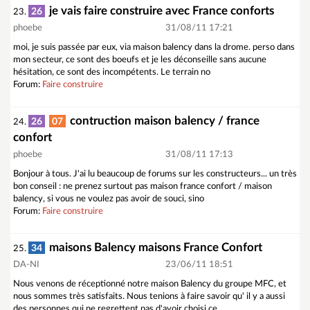
je vais faire construire avec France conforts
26
23.
phoebe
31/08/11 17:21
moi, je suis passée par eux, via maison balency dans la drome. perso dans
mon secteur, ce sont des boeufs et je les déconseille sans aucune
hésitation, ce sont des incompétents. Le terrain no
Forum:
Faire construire
contruction maison balency / france
26
07
24.
confort
phoebe
31/08/11 17:13
Bonjour à tous. J'ai lu beaucoup de forums sur les constructeurs... un très
bon conseil : ne prenez surtout pas maison france confort / maison
balency, si vous ne voulez pas avoir de souci, sino
Forum:
Faire construire
maisons Balency maisons France Confort
34
25.
DA-NI
23/06/11 18:51
Nous venons de réceptionné notre maison Balency du groupe MFC, et
nous sommes très satisfaits. Nous tenions à faire savoir qu' il y a aussi
des personnes qui ne regrettent pas d'avoir choisi ce