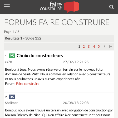
Menu
Rec
FORUMS FAIRE CONSTRUIRE
Page 1 / 6
Résultats 1 - 30 de 152
2
3
4
5
1
Choix du constructeurs
95
1.
rs78
27/02/19 21:25
Bonjour à tous. Nous avons réservé un terrain sur le nouveau futur
domaine de Saint-Witz. Nous sommes en relation avec 5 constructeurs
et nous souhaitons un avis sur vos expériences afin
Forum:
Faire construire
06
2.
Shalimar
20/08/18 22:08
Bonjour, nous avons trouvé un terrain avec obligation de construction par
Maison Balency de Nice. Qui a eu affaire à ce constructeur et peut nous