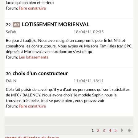
lucas qui son bien et serieux
Forum:
Faire construire
LOTISSEMENT MORIENVAL
60
29.
SoFab
18/04/11 09:35
Bonjour à tou(te)s, Nous avons signé un compromis pour le lot N°5 et
consultons les constructeurs. Nous avons vu Maisons Familiales (car 3PC
déposés à Morienval avec eux donc on s'est dit qu
Forum:
Les lotissements
choix d'un constructeur
30.
DA-NI
11/04/11 18:11
Cela fait plaisir de savoir qu'il y a d'autres personnes qui sont satisfaites
de MFC/ BALENCY. Nous avons choisi le modèle Saphir, nous la
trouvons très belle, tout se passe bien , vous pouvez voir
Forum:
Faire construire
2
3
4
5
1