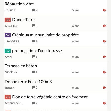
Réparation vitre
Celine1
2
5 ans
Donne Terre
38
2
6 ans
Joy-Ellie
Crépir un mur sur limite de propriété
67
Simbad88
1
6 ans
prolongation d'une terrasse
32
1
6 ans
rvbri
Terrasse en béton
Nicole97
4
6 ans
Donne terre Feins 100m3
2
6 ans
Jmaze
Don de terre végétale contre enlèvement
78
Amandine78_95
2
6 ans