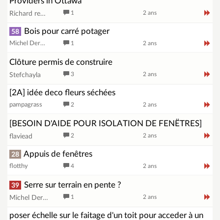
Providers in Ottawa
1
2 ans
Richard reece
Bois pour carré potager
58
Michel Dermignon
1
2 ans
Clôture permis de construire
3
2 ans
Stefchayla
[2A] idée deco fleurs séchées
pampagrass
2
2 ans
[BESOIN D'AIDE POUR ISOLATION DE FENËTRES]
2
2 ans
flaviead
Appuis de fenêtres
28
flotthy
4
2 ans
Serre sur terrain en pente ?
39
1
2 ans
Michel Dermignon
poser échelle sur le faitage d'un toit pour acceder à un