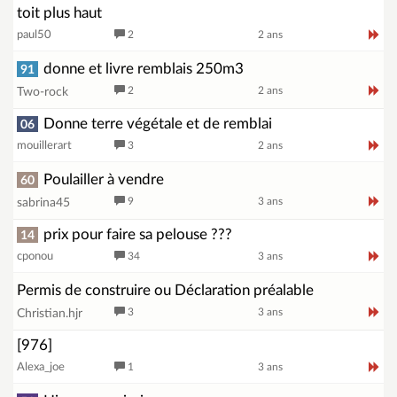
toit plus haut
paul50
2
2 ans
donne et livre remblais 250m3
91
2
2 ans
Two-rock
Donne terre végétale et de remblai
06
mouillerart
3
2 ans
Poulailler à vendre
60
9
3 ans
sabrina45
prix pour faire sa pelouse ???
14
cponou
34
3 ans
Permis de construire ou Déclaration préalable
3
3 ans
Christian.hjr
[976]
Alexa_joe
1
3 ans