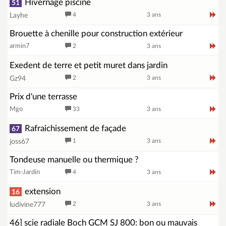
Hivernage piscine
51
4
3 ans
Layhe
Brouette à chenille pour construction extérieur
armin7
2
3 ans
Exedent de terre et petit muret dans jardin
2
3 ans
Gz94
Prix d'une terrasse
Mgo
33
3 ans
Rafraichissement de façade
67
1
3 ans
joss67
Tondeuse manuelle ou thermique ?
Tim-Jardin
4
3 ans
extension
16
2
3 ans
ludivine777
46] scie radiale Boch GCM SJ 800: bon ou mauvais