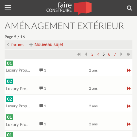
Menu
Rec
AMÉNAGEMENT EXTÉRIEUR
Page 5 / 16
Nouveau sujet
forums
3
4
6
7
5
01
Luxury Proprties
1
2 ans
02
1
2 ans
Luxury Proprties
02
Luxury Proprties
1
2 ans
01
1
2 ans
Luxury Proprties
01