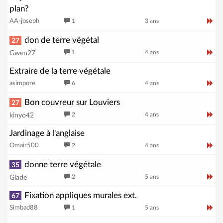
plan?
AA-joseph
1
3 ans
don de terre végétal
27
1
4 ans
Gwen27
Extraire de la terre végétale
asimpore
6
4 ans
Bon couvreur sur Louviers
27
2
4 ans
kinyo42
Jardinage à l'anglaise
Omair500
2
4 ans
donne terre végétale
35
2
5 ans
Glade
Fixation appliques murales ext.
67
Simbad88
1
5 ans