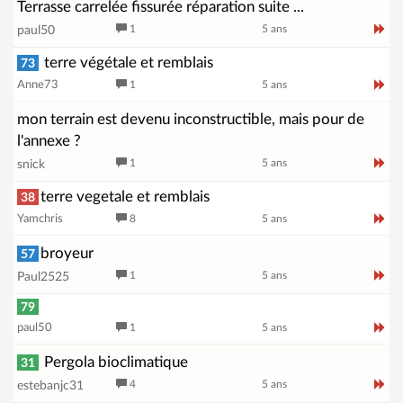
Terrasse carrelée fissurée réparation suite ...
1
5 ans
paul50
terre végétale et remblais
73
Anne73
1
5 ans
mon terrain est devenu inconstructible, mais pour de
l'annexe ?
1
5 ans
snick
terre vegetale et remblais
38
Yamchris
8
5 ans
broyeur
57
1
5 ans
Paul2525
79
paul50
1
5 ans
Pergola bioclimatique
31
4
5 ans
estebanjc31