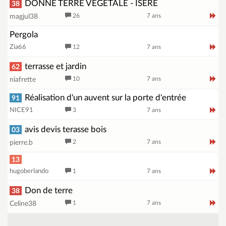
DONNE TERRE VEGETALE - ISERE
38
26
7 ans
magjul38
Pergola
Zia66
12
7 ans
terrasse et jardin
62
10
7 ans
niafrette
Réalisation d'un auvent sur la porte d'entrée
91
NICE91
3
7 ans
avis devis terasse bois
03
2
7 ans
pierre.b
13
hugoberlando
1
7 ans
Don de terre
38
1
7 ans
Celine38