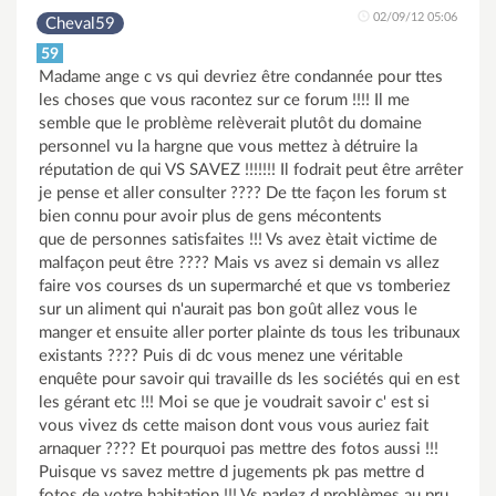
02/09/12 05:06
Cheval59
59
Madame ange c vs qui devriez être condannée pour ttes
les choses que vous racontez sur ce forum !!!! Il me
semble que le problème relèverait plutôt du domaine
personnel vu la hargne que vous mettez à détruire la
réputation de qui VS SAVEZ !!!!!!! Il fodrait peut être arrêter
je pense et aller consulter ???? De tte façon les forum st
bien connu pour avoir plus de gens mécontents
que de personnes satisfaites !!! Vs avez ètait victime de
malfaçon peut être ???? Mais vs avez si demain vs allez
faire vos courses ds un supermarché et que vs tomberiez
sur un aliment qui n'aurait pas bon goût allez vous le
manger et ensuite aller porter plainte ds tous les tribunaux
existants ???? Puis di dc vous menez une véritable
enquête pour savoir qui travaille ds les sociétés qui en est
les gérant etc !!! Moi se que je voudrait savoir c' est si
vous vivez ds cette maison dont vous vous auriez fait
arnaquer ???? Et pourquoi pas mettre des fotos aussi !!!
Puisque vs savez mettre d jugements pk pas mettre d
fotos de votre habitation !!! Vs parlez d problèmes au pru