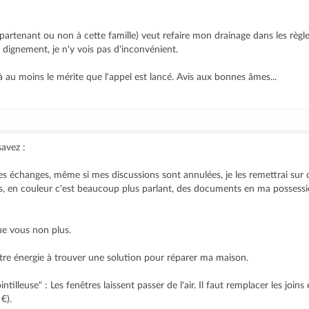
appartenant ou non à cette famille) veut refaire mon drainage dans les règles
 dignement, je n'y vois pas d'inconvénient.
 à au moins le mérite que l'appel est lancé. Avis aux bonnes âmes...
savez :
les échanges, même si mes discussions sont annulées, je les remettrai sur 
tos, en couleur c'est beaucoup plus parlant, des documents en ma posses
que vous non plus.
re énergie à trouver une solution pour réparer ma maison.
intilleuse" : Les fenêtres laissent passer de l'air. Il faut remplacer les join
€).