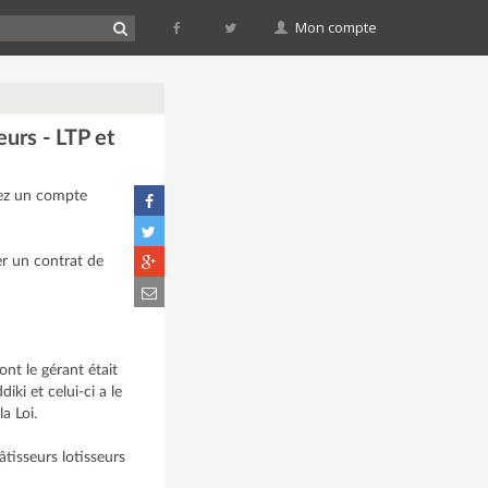
Mon compte
eurs - LTP et
rez un compte
er un contrat de
nt le gérant était
i et celui-ci a le
a Loi.
âtisseurs lotisseurs