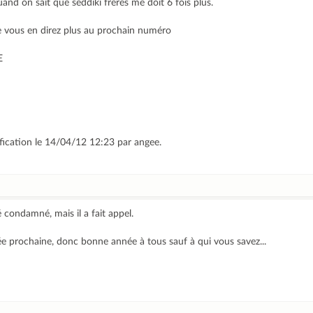
quand on sait que seddiki frères me doit 6 fois plus.
je vous en direz plus au prochain numéro
E
ification le 14/04/12 12:23 par angee.
 condamné, mais il a fait appel.
ée prochaine, donc bonne année à tous sauf à qui vous savez...