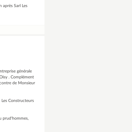
n après Sarl Les
ntreprise générale
5 Oisy . Complément
ncontre de Monsieur
- Les Constructeurs
 au prud'hommes,