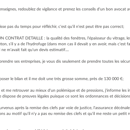
seignes, redoublez de vigilance et prenez les conseils d'un bon avocat a
sse pas du temps pour réfléchir, c'est qu'il n'est peut être pas correct;
TRAT DETAILLE : la qualité des fenêtres, l'épaisseur du vitrage, les tu
ton, s'il y a de l'hydrofuge (dans mon cas il devait y en avoir, mais c'est f
l ne m'avait fait qu'un devis estimatif....
prendre ses entreprises, je vous dis seulement de prendre toutes les sécur
poser le bilan et il me doit une très grosse somme, près de 130 000 €;
 et me retrouver au mieux d'un polémique et de pressions, j'informe les i
 je dispose de preuves légales puisque ce sont les ordonnances et décisions 
survenus après la remise des clefs par voie de justice, l'assurance décénal
s au motif qu'il n'y a pas eu remise des clefs et qu'il me reste un petit r