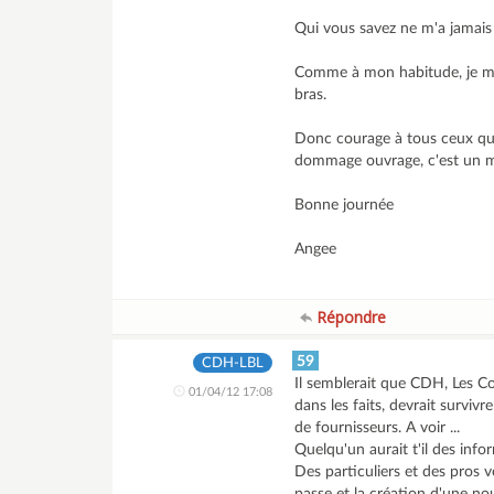
Qui vous savez ne m'a jamai
Comme à mon habitude, je me 
bras.
Donc courage à tous ceux qui
dommage ouvrage, c'est un mi
Bonne journée
Angee
Répondre
59
CDH-LBL
Il semblerait que CDH, Les C
01/04/12 17:08
dans les faits, devrait surviv
de fournisseurs. A voir ...
Quelqu'un aurait t'il des inf
Des particuliers et des pros 