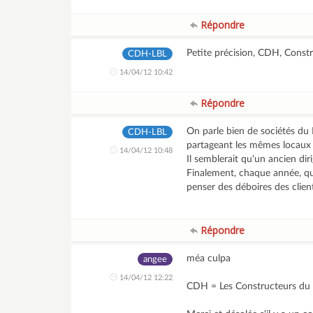
Répondre
Petite précision, CDH, Constr
CDH-LBL
14/04/12 10:42
Répondre
On parle bien de sociétés du 
CDH-LBL
partageant les mêmes locaux 
14/04/12 10:48
Il semblerait qu'un ancien dir
Finalement, chaque année, que
penser des déboires des client
Répondre
méa culpa
angee
14/04/12 12:22
CDH = Les Constructeurs du