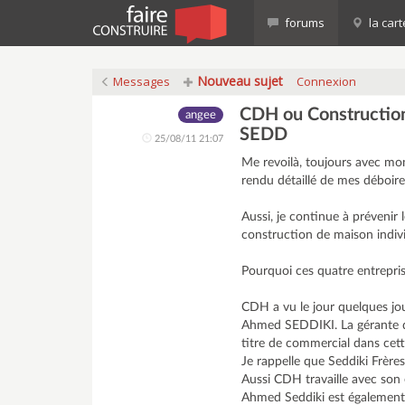
forums
la cart
Nouveau sujet
Messages
Connexion
CDH ou Construction 
angee
SEDD
25/08/11 21:07
Me revoilà, toujours avec mo
rendu détaillé de mes déboire
Aussi, je continue à prévenir
construction de maison indiv
Pourquoi ces quatre entrepris
CDH a vu le jour quelques jou
Ahmed SEDDIKI. La gérante de
titre de commercial dans cette 
Je rappelle que Seddiki Frère
Aussi CDH travaille avec son e
Ahmed Seddiki est également 