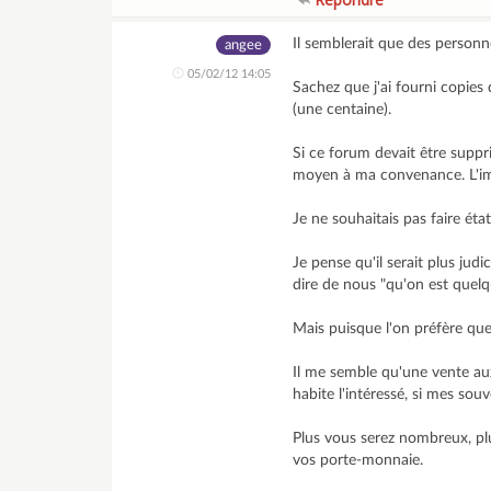
Il semblerait que des person
angee
05/02/12 14:05
Sachez que j'ai fourni copies 
(une centaine).
Si ce forum devait être suppr
moyen à ma convenance. L'imp
Je ne souhaitais pas faire é
Je pense qu'il serait plus jud
dire de nous "qu'on est quelq
Mais puisque l'on préfère que 
Il me semble qu'une vente aux
habite l'intéressé, si mes sou
Plus vous serez nombreux, plu
vos porte-monnaie.