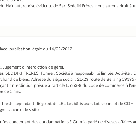
velle société.
du Hainaut, reprise évidente de Sarl Seddiki Frères, nous aurons droit à u
odacc, publication légale du 14/02/2012
. Jugement d'interdiction de gérer.
. SEDDIKI FRERES. Forme : Société à responsabilité limitée. Activite : E
hand de biens. Adresse du siège social : 21-23 route de Bellaing 5919
nt l'interdiction prévue à l'article L. 653-8 du code de commerce à l'e
e de 5 ans.
 il reste cependant dirigeant de LBL Les bâtisseurs Lotisseurs et de CDH 
e sa carte de visite.
es infos concernant des condamnations ? On m'a parlé de diveses affaires