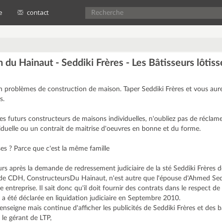
e
contact
du Hainaut - Seddiki Frères - Les Bâtisseurs lôtiss
n problèmes de construction de maison. Taper Seddiki Frères et vous au
s.
 les futurs constructeurs de maisons individuelles, n'oubliez pas de réclam
iduelle ou un contrait de maitrise d'oeuvres en bonne et du forme.
es ? Parce que c'est la même famille
rs après la demande de redressement judiciaire de la sté Seddiki Frères do
 CDH, ConstructeursDu Hainaut, n'est autre que l'épouse d'Ahmed Seddik
entreprise. Il sait donc qu'il doit fournir des contrats dans le respect de l
s a été déclarée en liquidation judiciaire en Septembre 2010.
nseigne mais continue d'afficher les publicités de Seddiki Frères et des b
le gérant de LTP,