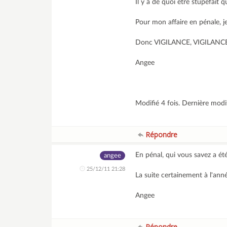
Il y a de quoi être stupéfait 
Pour mon affaire en pénale, 
Donc VIGILANCE, VIGILANC
Angee
Modifié 4 fois. Dernière mod
Répondre
En pénal, qui vous savez a été
angee
25/12/11 21:28
La suite certainement à l'ann
Angee
Répondre