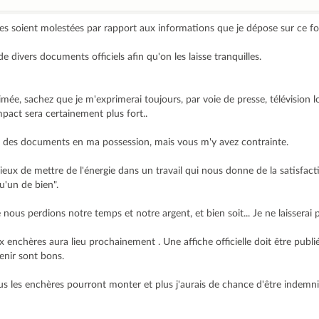
nes soient molestées par rapport aux informations que je dépose sur ce f
de divers documents officiels afin qu'on les laisse tranquilles.
imée, sachez que je m'exprimerai toujours, par voie de presse, télévision l
act sera certainement plus fort..
tat des documents en ma possession, mais vous m'y avez contrainte.
icieux de mettre de l'énergie dans un travail qui nous donne de la satisfac
u'un de bien".
nous perdions notre temps et notre argent, et bien soit... Je ne laisserai
 enchères aura lieu prochainement . Une affiche officielle doit être publi
venir sont bons.
s les enchères pourront monter et plus j'aurais de chance d'être indemnisé