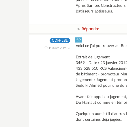
passe et la création d'une nou
Après Sarl Les Constructeurs 
Bâtisseurs Lôtisseurs.
Répondre
59
CDH-LBL
Voici ce j'ai pu trouver au B
11/04/12 19:36
Extrait de jugement
3459 - Date : 23 janvier 2012
433 528 510 RCS Valenciennes
de bâtiment - promoteur Marc
Jugement : Jugement prononça
Seddiki Ahmed pour une duré
Ayant fait appel du jugement,
Du Hainaut comme en témoign
Quelqu'un aurait t'il d'autr
dont certaines déjà jugées.