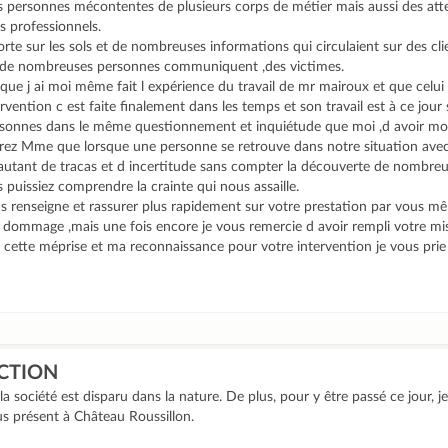
es personnes mécontentes de plusieurs corps de métier mais aussi des att
s professionnels.
rte sur les sols et de nombreuses informations qui circulaient sur des cl
e de nombreuses personnes communiquent ,des victimes.
er que j ai moi même fait l expérience du travail de mr mairoux et que celui
rvention c est faite finalement dans les temps et son travail est à ce jour s
rsonnes dans le même questionnement et inquiétude que moi ,d avoir mo
ez Mme que lorsque une personne se retrouve dans notre situation avec
 autant de tracas et d incertitude sans compter la découverte de nombre
 puissiez comprendre la crainte qui nous assaille.
s renseigne et rassurer plus rapidement sur votre prestation par vous m
rt dommage ,mais une fois encore je vous remercie d avoir rempli votre mi
cette méprise et ma reconnaissance pour votre intervention je vous pri
CTION
 la société est disparu dans la nature. De plus, pour y être passé ce jour,
us présent à Château Roussillon.