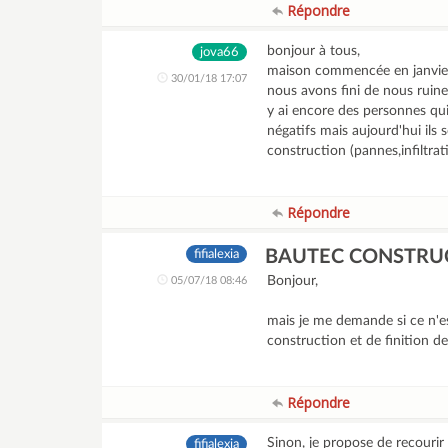
Répondre
bonjour à tous,
jova66
maison commencée en janvier 
30/01/18 17:07
nous avons fini de nous ruine
y ai encore des personnes qu
négatifs mais aujourd'hui ils
construction (pannes,infiltrati
Répondre
BAUTEC CONSTRU
fifialexia
Bonjour,
05/07/18 08:46
mais je me demande si ce n'es
construction et de finition de
Répondre
Sinon, je propose de recourir 
fifialexia