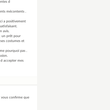
entes d
ients mécontents .
 ci a positivement
atisfaisant.
n avis.
 un prêt pour
uses costumes et
ême pourquoi pas .
ssion.
e d accepter mes
 je vous confirme que