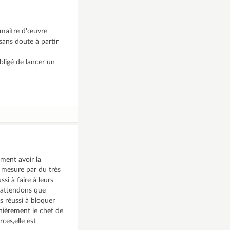
e maitre d'œuvre
sans doute à partir
bligé de lancer un
ement avoir la
à mesure par du très
i à faire à leurs
us attendons que
s réussi à bloquer
nièrement le chef de
ces,elle est