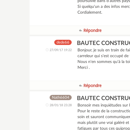
poursuivie dans d'autres pays 
Si quelqu'un a des infos merci
Cordialement.
Répondre
BAUTEC CONSTRU
dede66
Bonjour, je suis en train de 
27/09/17 19:22
carreleur qui s'est occupé de
Nous n'en sommes qu'à la toi
Merci .
Répondre
BAUTEC CONSTRU
Nath6604
Bonsoir mes inquiétudes sur le
28/01/18 23:28
Pour le reste de la constructi
soin et sauront communiquer a
mais plutôt une vrai galéré e
fatigues par tous ces quiproq