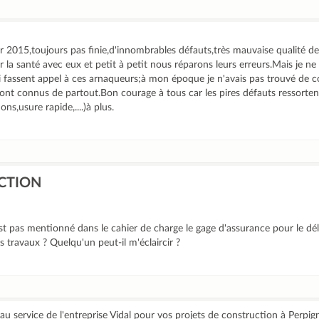
2015,toujours pas finie,d'innombrables défauts,très mauvaise qualité d
r la santé avec eux et petit à petit nous réparons leurs erreurs.Mais je n
i fassent appel à ces arnaqueurs;à mon époque je n'avais pas trouvé de
 sont connus de partout.Bon courage à tous car les pires défauts ressorten
ons,usure rapide,....)à plus.
CTION
t pas mentionné dans le cahier de charge le gage d'assurance pour le dél
s travaux ? Quelqu'un peut-il m'éclaircir ?
au service de l'entreprise Vidal pour vos projets de construction à Perpign