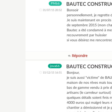
BAUTEC CONSTRU
PM66
Bonsoir
31/07/15 20:52
personnellement, je regrette 
Je suis maintenant en procès
de septembre 2015 (mon chan
Bautec a été condamné à me ve
recouvrement par huissier
si vous désirez me rencontrer
Répondre
BAUTEC CONSTRU
jova66
Bonjour,
15/12/15 16:51
je suis aussi "victime" de BA
maison de nos rêves mais tou
bas de gamme vendu à prix d
artisans (le carreleur surtout
quelques détails soient finis
4000 euros qui malgré leurs 
chantier a démissionné et je p