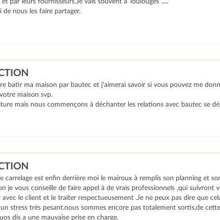
et par leurs fournisseurs.Je vais souvent à Toulouges .....
 de nous les faire partager.
CTION
faire batir ma maison par bautec et j'aimerai savoir si vous pouvez me do
 votre maison svp.
ture mais nous commençons à déchanter les relations avec bautec se dégr
CTION
 carrelage est enfin derrière moi le mairoux à remplis son planning et son
on je vous conseille de faire appel à de vrais professionnels ,qui suivront 
vec le client et le traiter respectueusement .Je ne peux pas dire que cela
t un stress très pesant.nous sommes encore pas totalement sortis,de cett
uos dis a une mauvaise prise en charge.