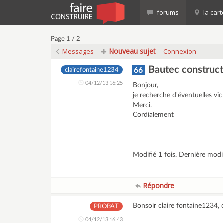
forums
la cart
Page 1 / 2
Nouveau sujet
Messages
Connexion
Bautec construct
66
clairefontaine1234
04/12/13 16:25
Bonjour,
je recherche d'éventuelles 
Merci.
Cordialement
Modifié 1 fois. Dernière mod
Répondre
Bonsoir claire fontaine1234,
PROBAT
04/12/13 16:43