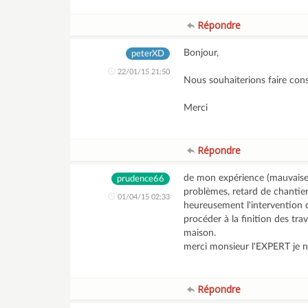
Répondre
Bonjour,
peterXD
22/01/15 21:50
Nous souhaiterions faire con
Merci
Répondre
de mon expérience (mauvaise
prudence66
problèmes, retard de chantier
01/04/15 02:33
heureusement l'intervention
procéder à la finition des tr
maison.
merci monsieur l'EXPERT je n'
Répondre