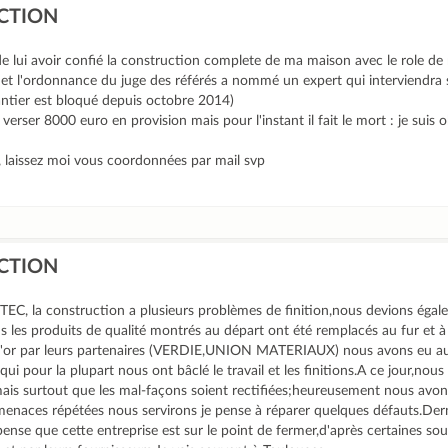
CTION
de lui avoir confié la construction complete de ma maison avec le role d
 et l'ordonnance du juge des référés a nommé un expert qui interviendra 
tier est bloqué depuis octobre 2014)
rser 8000 euro en provision mais pour l'instant il fait le mort : je suis o
, laissez moi vous coordonnées par mail svp
CTION
UTEC, la construction a plusieurs problèmes de finition,nous devions égal
s les produits de qualité montrés au départ ont été remplacés au fur et 
'or par leurs partenaires (VERDIE,UNION MATERIAUX) nous avons eu auss
) qui pour la plupart nous ont bâclé le travail et les finitions.A ce jour,no
 mais surtout que les mal-façons soient rectifiées;heureusement nous avon
menaces répétées nous servirons je pense à réparer quelques défauts.Der
ense que cette entreprise est sur le point de fermer,d'après certaines sour