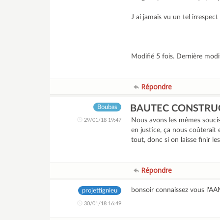
J ai jamais vu un tel irrespe
Modifié 5 fois. Dernière mod
Répondre
BAUTEC CONSTRU
Boubas
Nous avons les mêmes soucis 
29/01/18 19:47
en justice, ça nous coûterait
tout, donc si on laisse finir 
Répondre
bonsoir connaissez vous l'AA
projettignieu
30/01/18 16:49