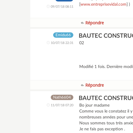
[
www.entreprisevidal.com
] )
09/07/18 08:11
Répondre
BAUTEC CONSTRU
Emidu66
02
10/07/18 22:31
Modifié 1 fois. Dernière mod
Répondre
BAUTEC CONSTRU
Nath6604
Bo jour madame
11/07/18 07:20
Comme vous le constatez il y
nombreuses années pour une 
Nous sommes tous très anxieu
Je ne fais pas exception .