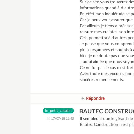
Sur ce site vous trouverez d
informations quand à d autre
En effet mon inquiétude se po
Car je peux vous,assurer qu
Par ailleurs je tiens à précis
rassure mes craintes .son inte
Cela permettra à d autres pe
Je pense que vous comprendr
plusieurs,années et soumis à
bien je ne doute pas que vous
J aurai aimée que nous soyon
Ce ne fut pas le cas c est fo
Avec toute mes excuses pour 
sincères remerciements.
Répondre
BAUTEC CONSTRU
le_petit_catalan
Il semblerait que le gérant de
17/07/18 16:45
Bautec Construction n'est pl