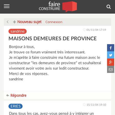
Menu
Rec
Nouveau sujet
Connexion
01/11/04 17:19
sandrine
MAISONS DEMEURES DE PROVINCE
Bonjour à tous,
Je trouve ce forum vraiment très interressant.
Je m'aprête à faire construire ma future maison avec le
constructeur "les demeures de province" et souhaiterai
vivement avoir votre avis sur ledit constructeur.
Merci de vos réponses.
sandrine
Répondre
15/11/04 19:10
ERIES
Dans tous les cas, avez-vous pensé à y intégrer un