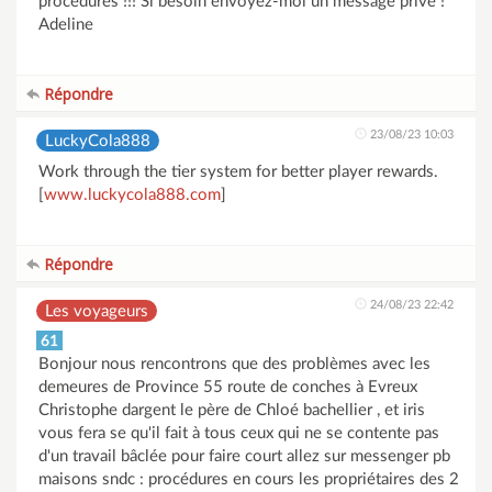
procédures !!! Si besoin envoyez-moi un message privé !
Adeline
Répondre
23/08/23 10:03
LuckyCola888
Work through the tier system for better player rewards.
[
www.luckycola888.com
]
Répondre
24/08/23 22:42
Les voyageurs
61
Bonjour nous rencontrons que des problèmes avec les
demeures de Province 55 route de conches à Evreux
Christophe dargent le père de Chloé bachellier , et iris
vous fera se qu'il fait à tous ceux qui ne se contente pas
d'un travail bâclée pour faire court allez sur messenger pb
maisons sndc : procédures en cours les propriétaires des 2