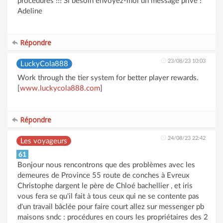
procédures !!! Si besoin envoyez-moi un message privé !
Adeline
Répondre
23/08/23 10:03
LuckyCola888
Work through the tier system for better player rewards.
[
www.luckycola888.com
]
Répondre
24/08/23 22:42
Les voyageurs
61
Bonjour nous rencontrons que des problèmes avec les
demeures de Province 55 route de conches à Evreux
Christophe dargent le père de Chloé bachellier , et iris
vous fera se qu'il fait à tous ceux qui ne se contente pas
d'un travail bâclée pour faire court allez sur messenger pb
maisons sndc : procédures en cours les propriétaires des 2