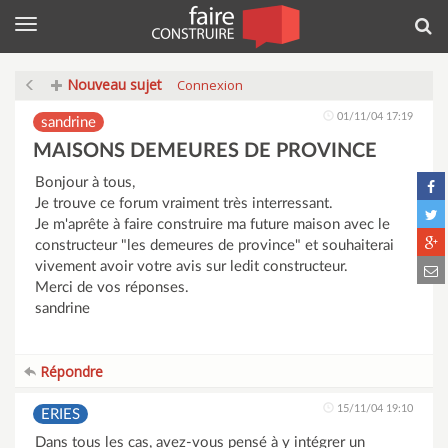
Menu
Rec
Nouveau sujet
Connexion
01/11/04 17:19
sandrine
MAISONS DEMEURES DE PROVINCE
Bonjour à tous,
Je trouve ce forum vraiment très interressant.
Je m'aprête à faire construire ma future maison avec le
constructeur "les demeures de province" et souhaiterai
vivement avoir votre avis sur ledit constructeur.
Merci de vos réponses.
sandrine
Répondre
15/11/04 19:10
ERIES
Dans tous les cas, avez-vous pensé à y intégrer un