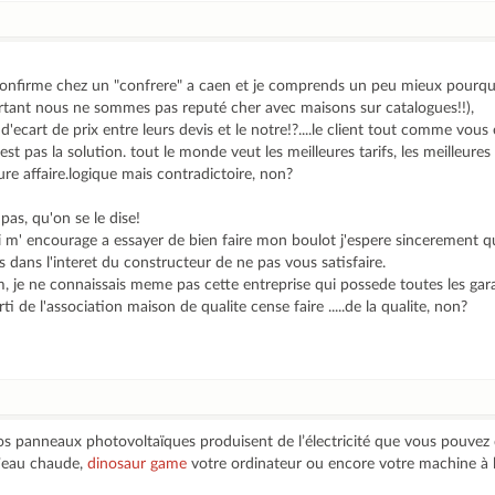
confirme chez un "confrere" a caen et je comprends un peu mieux pourquo
rtant nous ne sommes pas reputé cher avec maisons sur catalogues!!),
d'ecart de prix entre leurs devis et le notre!?....le client tout comme vous 
n'est pas la solution. tout le monde veut les meilleures tarifs, les meilleures 
ure affaire.logique mais contradictoire, non?
pas, qu'on se le dise!
 m' encourage a essayer de bien faire mon boulot j'espere sincerement q
us dans l'interet du constructeur de ne pas vous satisfaire.
m, je ne connaissais meme pas cette entreprise qui possede toutes les gara
ti de l'association maison de qualite cense faire .....de la qualite, non?
os panneaux photovoltaïques produisent de l’électricité que vous pouvez 
d’eau chaude,
dinosaur game
votre ordinateur ou encore votre machine à 