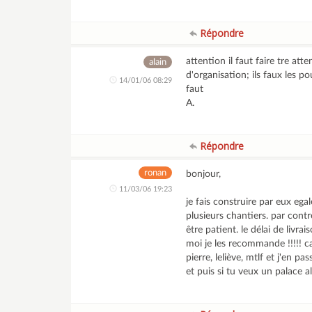
Répondre
attention il faut faire tre att
alain
d'organisation; ils faux les p
14/01/06 08:29
faut
A.
Répondre
ronan
bonjour,
11/03/06 19:23
je fais construire par eux egal
plusieurs chantiers. par contr
être patient. le délai de livra
moi je les recommande !!!!! ca
pierre, leliève, mtlf et j'en pass
et puis si tu veux un palace a