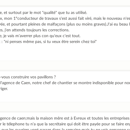
, et surtout par le mot "qualité" que tu as utilisé.
ux, mon 1°conducteur de travaux s'est aussi fait viré, mais le nouveau n'e
, et pourtant pleines de malfaçons (plus ou moins graves).J'ai eu beau l
es, j'en attends toujours les corrections.
re, je vais m'averrer plus con qu'eux c'est tout.
 : "ni penses même pas, si tu veux être serein chez toi"
-vous construire vos pavillons ?
r l'agence de Caen, notre chef de chantier se montre indisponible pour nous
iger.
l'agence de caen;mais la maison mêre est à Evreux et toutes les entreprises
 le télephone tu n'a que la secrétaire qui doit être payée pour se faire eng