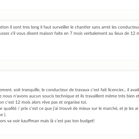
ention il sont tres long il faut surveiller le chantier sans arret les conduct
ousses s'il vous disent maison faite en 7 mois verbalement au lieux de 12 m
ement. soit tranquille, le conducteur de travaux c'est fait licencier... il ava
e nous n'avons aucun soucis technique et ils travaillent même très bien et v
ison c'est 12 mois alors rêve pas et organise toi.
r qualité / prix c'est ce que j'ai trouvé de mieux sur le marché, et je les a
e ).
lors va voir kauffman mais là c'est pas ton budget!