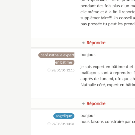
un responsable.Elle te promet
pendant des fois plus d'un mo
elle même et à la fin il repor
supplémentaire!!!Un conseil a
pas pressée tu peut les prend
Répondre
bonjour,
céré nathalie expert
en bâtime
je suis expert en bâtiment e
28/06/06 12:15
malfaçons sont à reprendre. 
auprès de l'uncmi, ufc que ch
Nathalie céré, expert en bâti
Répondre
bonjour
angélique
nous faisons construire par c
29/08/06 14:31