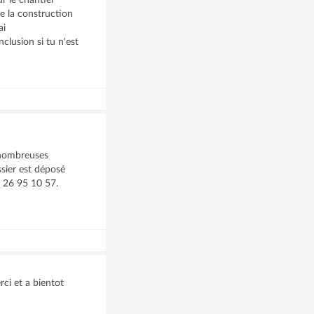
r le chantier
e la construction
ai
clusion si tu n'est
e nombreuses
sier est déposé
6 26 95 10 57.
rci et a bientot