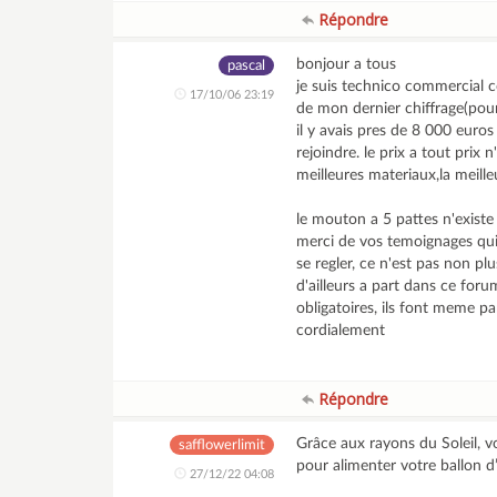
Répondre
bonjour a tous
pascal
je suis technico commercial 
17/10/06 23:19
de mon dernier chiffrage(pou
il y avais pres de 8 000 euros 
rejoindre. le prix a tout prix 
meilleures materiaux,la meille
le mouton a 5 pattes n'existe 
merci de vos temoignages qui
se regler, ce n'est pas non pl
d'ailleurs a part dans ce foru
obligatoires, ils font meme par
cordialement
Répondre
Grâce aux rayons du Soleil, v
safflowerlimit
pour alimenter votre ballon 
27/12/22 04:08