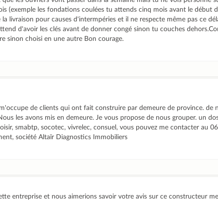
 que les ouvriers vont passer dans la semaine mais tu ne vois personne su
is (exemple les fondations coulées tu attends cinq mois avant le début d
te la livraison pour causes d'intermpéries et il ne respecte même pas ce dél
ttend d'avoir les clés avant de donner congé sinon tu couches dehors.Con
re sinon choisi en une autre Bon courage.
t m'occupe de clients qui ont fait construire par demeure de province. d
Nous les avons mis en demeure. Je vous propose de nous grouper. un dos
oisir, smabtp, socotec, vivrelec, consuel, vous pouvez me contacter au 0
ment, société Altaïr Diagnostics Immobiliers
ette entreprise et nous aimerions savoir votre avis sur ce constructeur me