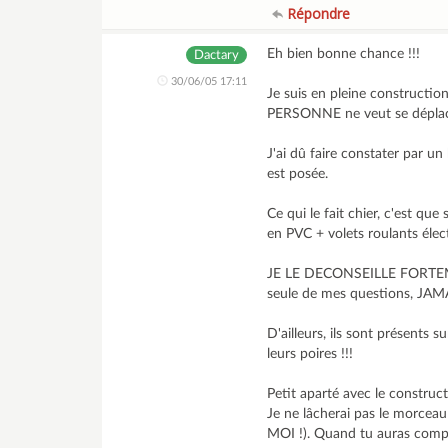
Répondre
Eh bien bonne chance !!!
Dactary
30/06/05 17:11
Je suis en pleine constructi
PERSONNE ne veut se déplacer 
J'ai dû faire constater par u
est posée.
Ce qui le fait chier, c'est qu
en PVC + volets roulants élect
JE LE DECONSEILLE FORTEMEN
seule de mes questions, JAMAI
D'ailleurs, ils sont présents s
leurs poires !!!
Petit aparté avec le construct
Je ne lâcherai pas le morceau !
MOI !). Quand tu auras compri