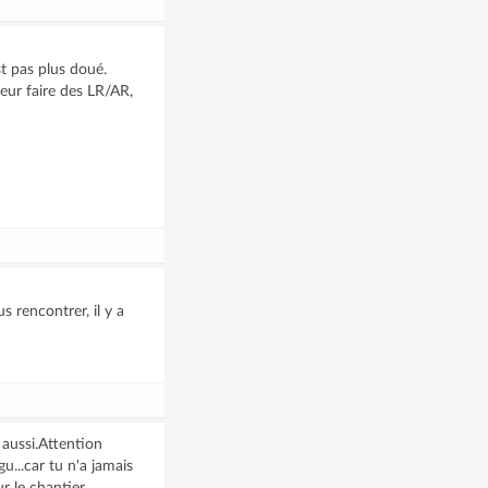
st pas plus doué.
eur faire des LR/AR,
 rencontrer, il y a
 aussi.Attention
u...car tu n'a jamais