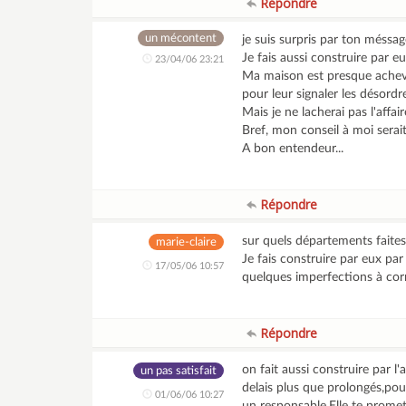
Répondre
un mécontent
je suis surpris par ton méssage
Je fais aussi construire par e
23/04/06 23:21
Ma maison est presque achevée
pour leur signaler les désordr
Mais je ne lacherai pas l'affai
Bref, mon conseil à moi serait
A bon entendeur...
Répondre
sur quels départements faites
marie-claire
Je fais construire par eux pa
17/05/06 10:57
quelques imperfections à corr
Répondre
on fait aussi construire par 
un pas satisfait
delais plus que prolongés,pour
01/06/06 10:27