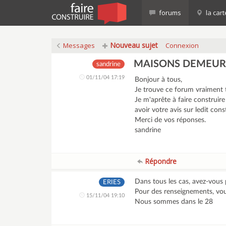
forums
la cart
Nouveau sujet
Messages
Connexion
MAISONS DEMEUR
sandrine
01/11/04 17:19
Bonjour à tous,
Je trouve ce forum vraiment t
Je m'aprête à faire construir
avoir votre avis sur ledit cons
Merci de vos réponses.
sandrine
Répondre
Dans tous les cas, avez-vous
ERIES
Pour des renseignements, vo
15/11/04 19:10
Nous sommes dans le 28