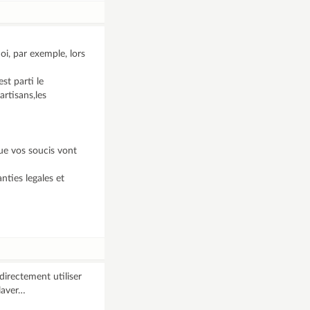
i, par exemple, lors
est parti le
artisans,les
ue vos soucis vont
nties legales et
directement utiliser
laver…