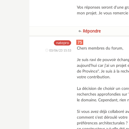
Vos réponses seront d'une gra
mon projet. Je vous remercie 
Répondre
75
natepro
Chers membres du forum,
03/06/23 15:53
Je suis ravi de pouvoir échang
aujourd'hui car j'ai un proje
de Province". Je suis à la re
votre contribution.
La décision de choisir un cons
recherches approfondies sur "
le domaine. Cependant, rien n
Si vous avez déjà collaboré a
comment s'est déroulé votre p
préférences architecturales ? 