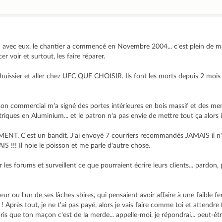
on avec eux. le chantier a commencé en Novembre 2004... c'est plein de m
voir et surtout, les faire réparer.
n huissier et aller chez UFC QUE CHOISIR. Ils font les morts depuis 2 mois
e son commercial m'a signé des portes intérieures en bois massif et des me
riques en Aluminium... et le patron n'a pas envie de mettre tout ça alors il 
T. C'est un bandit. J'ai envoyé 7 courriers recommandés JAMAIS il n
S !!! Il noie le poisson et me parle d'autre chose.
ur les forums et surveillent ce que pourraient écrire leurs clients... pardon, 
eur ou l'un de ses lâches sbires, qui pensaient avoir affaire à une faible 
 Après tout, je ne t'ai pas payé, alors je vais faire comme toi et attendre (
s que ton maçon c'est de la merde... appelle-moi, je répondrai... peut-être