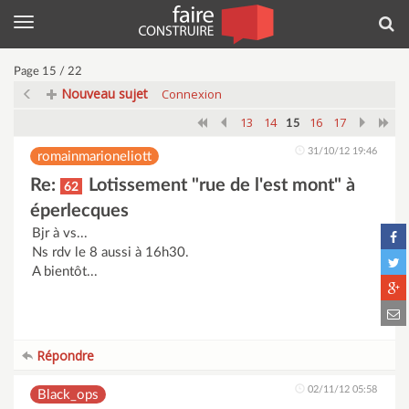
Menu
Rec
Page 15 / 22
Nouveau sujet
Connexion
13
14
16
17
15
31/10/12 19:46
romainmarioneliott
Re:
Lotissement "rue de l'est mont" à
62
éperlecques
Bjr à vs...
Ns rdv le 8 aussi à 16h30.
A bientôt...
Répondre
02/11/12 05:58
Black_ops