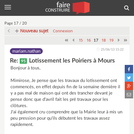
Menu
Rec
Page 17 / 20
Nouveau sujet
Connexion
15
16
18
19
17
25/06/13 15:22
mariam.nathan
Re:
Lotissement les Poiriers à Mours
95
Bonjour à tous,
Mimirose, Je pense que les travaux du lotissement ont
commencés, en effet depuis fin de la semaine dernière il
y a pas mal de maison qui ont des trancher devant je
pense donc que d'avril fait les pré travaux pour les
clôtures.
J'ai également cru comprendre que la Mairie leur à mis un
peu pression pour qu'ils débutent les travaux assez
rapidement.