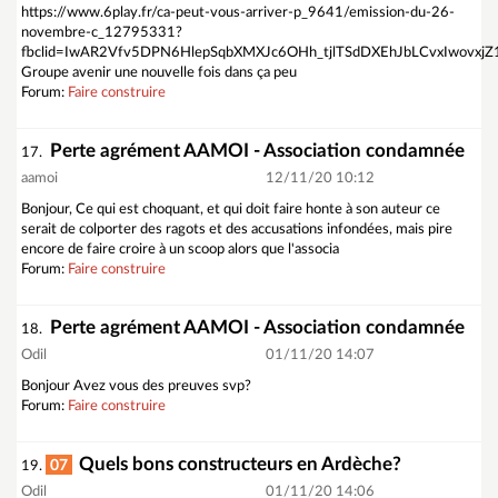
https://www.6play.fr/ca-peut-vous-arriver-p_9641/emission-du-26-
novembre-c_12795331?
fbclid=IwAR2Vfv5DPN6HlepSqbXMXJc6OHh_tjlTSdDXEhJbLCvxIwovxjZ1
Groupe avenir une nouvelle fois dans ça peu
Forum:
Faire construire
Perte agrément AAMOI - Association condamnée
17.
aamoi
12/11/20 10:12
Bonjour, Ce qui est choquant, et qui doit faire honte à son auteur ce
serait de colporter des ragots et des accusations infondées, mais pire
encore de faire croire à un scoop alors que l'associa
Forum:
Faire construire
Perte agrément AAMOI - Association condamnée
18.
Odil
01/11/20 14:07
Bonjour Avez vous des preuves svp?
Forum:
Faire construire
Quels bons constructeurs en Ardèche?
07
19.
Odil
01/11/20 14:06