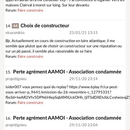
qqun en aurait un à me conseiller svp ? J'ai commencé à regarder vers les
maisons Clairval à moret sur loing. Sur leur devantu
Forum:
Faire construire
Choix de constructeur
44
14.
nicoconikto
23/01/21 13:15
Bjr, Actuellement en cours de construction en loire atlantique, il me
semble que plutot que de choisir un constructeur sur une réputation ou
sur un pb passé, il semble plus raisonnable de se faire
Forum:
Faire construire
Perte agrément AAMOI - Association condamnée
15.
projettignieu
29/11/20 23:14
isidor007 vous pensez quoi du replay? https://www.6play.fr/ca-peut-
vous-arriver-p_9641/emission-du-26-novembre-c_12795331?
fbclid=IwAR2Vfv5DPN6HlepSqbXMXJc6OHh_tjlTSdDXEhJbLCvxIwovxjZ1
Forum:
Faire construire
Perte agrément AAMOI - Association condamnée
16.
projettignieu
29/11/20 23:04