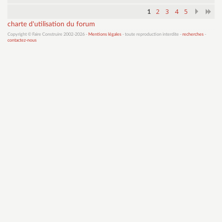
2
3
4
5
1
charte d'utilisation du forum
Copyright © Faire Construire 2002-2026 -
Mentions légales
- toute reproduction interdite -
recherches
-
contactez-nous