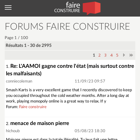
Menu
FORUMS FAIRE CONSTRUIRE
Page 1 / 100
Résultats 1 - 30 de 2995
2
3
4
5
1
Re: L'AAMOI gagne contre l'état (mais surtout contre
1.
les malfaisants)
conniecoleman
11/09/23 09:57
Smash Karts is a very excellent game that I recently discovered to keep
you occupied throughout the cold weather months. After a long day at
work, playing monopoly online is a great way to relax. If y
Forum:
Faire construire
menace de maison pierre
2.
hichoub
05/08/23 18:30
Maisons pierre est dans la totale illégalité. Tu leur fait une lettre