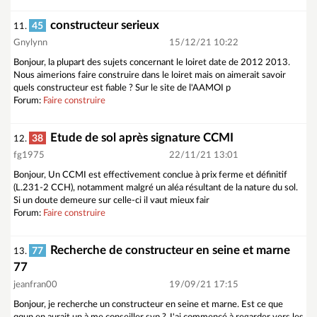
constructeur serieux
45
11.
Gnylynn
15/12/21 10:22
Bonjour, la plupart des sujets concernant le loiret date de 2012 2013.
Nous aimerions faire construire dans le loiret mais on aimerait savoir
quels constructeur est fiable ? Sur le site de l'AAMOI p
Forum:
Faire construire
Etude de sol après signature CCMI
38
12.
fg1975
22/11/21 13:01
Bonjour, Un CCMI est effectivement conclue à prix ferme et définitif
(L.231-2 CCH), notamment malgré un aléa résultant de la nature du sol.
Si un doute demeure sur celle-ci il vaut mieux fair
Forum:
Faire construire
Recherche de constructeur en seine et marne
77
13.
77
jeanfran00
19/09/21 17:15
Bonjour, je recherche un constructeur en seine et marne. Est ce que