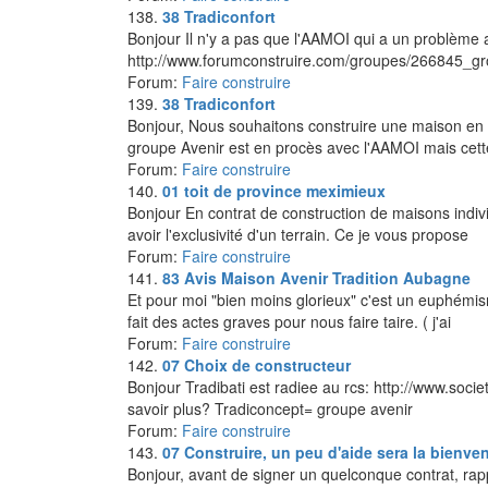
138.
38
Tradiconfort
Bonjour Il n'y a pas que l'AAMOI qui a un problème a
http://www.forumconstruire.com/groupes/266845_g
Forum:
Faire construire
139.
38
Tradiconfort
Bonjour, Nous souhaitons construire une maison en 
groupe Avenir est en procès avec l'AAMOI mais cet
Forum:
Faire construire
140.
01
toit de province meximieux
Bonjour En contrat de construction de maisons indiv
avoir l'exclusivité d'un terrain. Ce je vous propose
Forum:
Faire construire
141.
83
Avis Maison Avenir Tradition Aubagne
Et pour moi "bien moins glorieux" c'est un euphémism
fait des actes graves pour nous faire taire. ( j'ai
Forum:
Faire construire
142.
07
Choix de constructeur
Bonjour Tradibati est radiee au rcs: http://www.soc
savoir plus? Tradiconcept= groupe avenir
Forum:
Faire construire
143.
07
Construire, un peu d'aide sera la bienve
Bonjour, avant de signer un quelconque contrat, ra