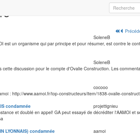
re
Précéd
SoleneB
I est un organisme qui par principe et pour résumer, est contre le cont
SoleneB
ns cette discussion pour le compte d'Ovalie Construction. Les commenta
cocooo
amoi : http://www.aamoi.fr/top-constructeurs/item/1838-ovalie-construct
AIS condamnée
projettignieu
stance et doublé en appel! GA peut essayé de décréditer l'AAMOI et 
sa
AIN LYONNAIS) condamnée
aamoi