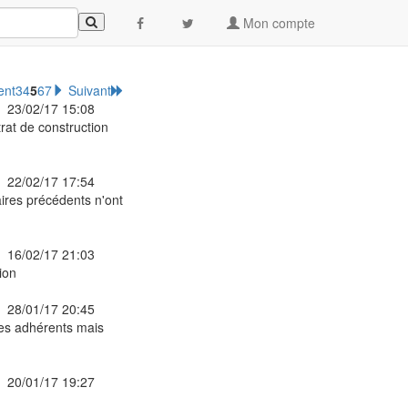
Mon compte
ent
3
4
5
6
7
Suivant
23/02/17 15:08
rat de construction
22/02/17 17:54
ires précédents n'ont
16/02/17 21:03
ion
28/01/17 20:45
ses adhérents mais
20/01/17 19:27