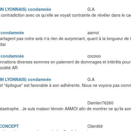
AIN LYONNAIS) condamnée
G.A
contradiction avec ce qu'elle se voyait contrainte de révéler dans le c
S condamnée
aamoi
agent pas notre avis n'a rien de surprenant, quant à la longueur de l
tai
S condamnée
cocooo
amnations diverses sommes en paiement de dommages et intérêts pour 
société AR
AIN LYONNAIS) condamnée
G.A
 "épilogue" est favorable à son adhérente. Nous ne voyons pas comme
Damien76260
tastrophe . Je suis maison témoin AAMOI afin de montrer ce qu'ils sont
 CONCEPT
Client69