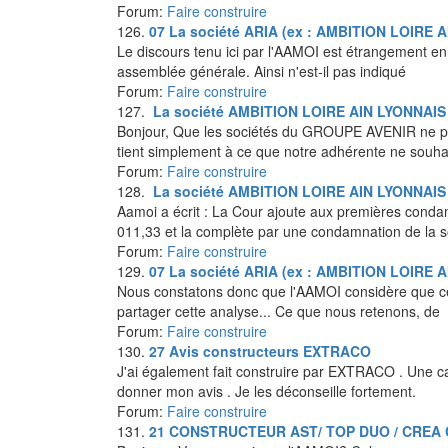
Forum:
Faire construire
126.
07
La société ARIA (ex : AMBITION LOIRE 
Le discours tenu ici par l'AAMOI est étrangement en 
assemblée générale. Ainsi n'est-il pas indiqué
Forum:
Faire construire
127.
La société AMBITION LOIRE AIN LYONNAI
Bonjour, Que les sociétés du GROUPE AVENIR ne part
tient simplement à ce que notre adhérente ne souhai
Forum:
Faire construire
128.
La société AMBITION LOIRE AIN LYONNAI
Aamoi a écrit : La Cour ajoute aux premières cond
011,33 et la complète par une condamnation de la 
Forum:
Faire construire
129.
07
La société ARIA (ex : AMBITION LOIRE 
Nous constatons donc que l'AAMOI considère que cet
partager cette analyse... Ce que nous retenons, de
Forum:
Faire construire
130.
27
Avis constructeurs EXTRACO
J'ai également fait construire par EXTRACO . Une ca
donner mon avis . Je les déconseille fortement.
Forum:
Faire construire
131.
21
CONSTRUCTEUR AST/ TOP DUO / CREA