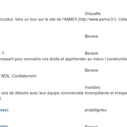
Orquallis
ucteur, faire un tour sur le site de l'AAMOI (http://www.aamoi.fr/). Cel
Beneve
s ?
Beneve
essant pour connaître vos droits et apprhender au mieux l constructio
Beneve
'ADIL. Cordialement
maxdanj
 ans de déboire avec leur équipe commerciale incompétente et irresp
l
esse)
projettignieu
SEIL
Beneve