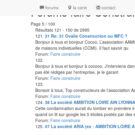
Forums faire Construi
forums
la carte
contact
Page 5 / 100
Résultats 121 - 150 de 2995
121.
31
Re:
31
Ovalie Construction ou MFC ?
Bonjour à tous et bonjour Cocoo, L’association AAMO
de maisons individuelles (CCMI). Il faut savoir qu
Forum:
Faire construire
122.
Bonjour à tous et bonjour à cocooo, J'interviens da
pas été rédigés par l'entreprise, je le garant
Forum:
Faire construire
123.
Bonsoir à tous, Top constructeurs de l'association A
Forum:
Faire construire
124.
38
La société AMBITION LOIRE AIN LYONN
Cette condamnation aurait du tomber en première in
quand on lit sur google les 5 étoiles postés par des 
Forum:
Faire construire
125.
07
La société ARIA (ex : AMBITION LOIRE 