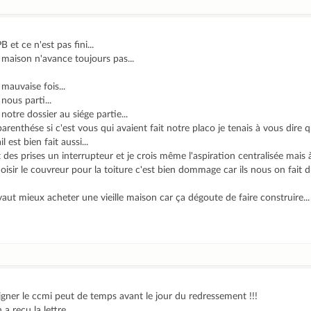
 et ce n'est pas fini...
a maison n'avance toujours pas...
 mauvaise fois...
nous parti...
notre dossier au siége partie...
arenthése si c'est vous qui avaient fait notre placo je tenais à vous dire 
l est bien fait aussi...
es prises un interrupteur et je crois même l'aspiration centralisée mais à
oisir le couvreur pour la toiture c'est bien dommage car ils nous on fait d
l vaut mieux acheter une vieille maison car ça dégoute de faire construire...
ner le ccmi peut de temps avant le jour du redressement !!!
 recu la lettre...