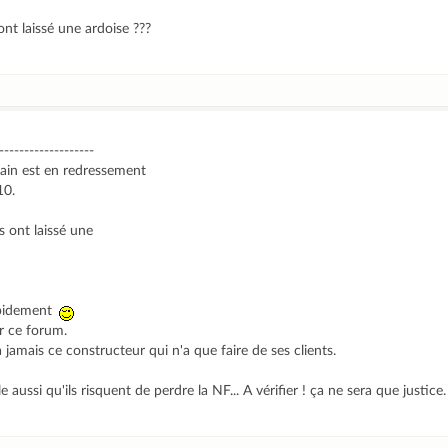
ont laissé une ardoise ???
-------------------
bain est en redressement
10.
s ont laissé une
apidement
ur ce forum.
 jamais ce constructeur qui n'a que faire de ses clients.
aussi qu'ils risquent de perdre la NF... A vérifier ! ça ne sera que justice.