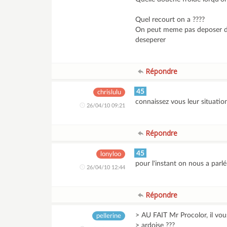
Quel recourt on a ????
On peut meme pas deposer de 
deseperer
Répondre
45
chrislulu
connaissez vous leur situation 
26/04/10 09:21
Répondre
45
lonyloo
pour l'instant on nous a parlé
26/04/10 12:44
Répondre
> AU FAIT Mr Procolor, il vou
pellerine
> ardoise ???