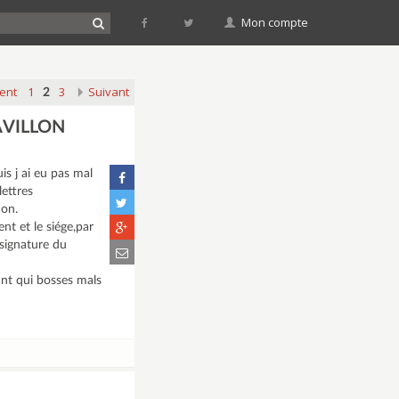
Mon compte
ent
1
3
Suivant
2
AVILLON
is j ai eu pas mal
lettres
ion.
ent et le siége,par
a signature du
ant qui bosses mals