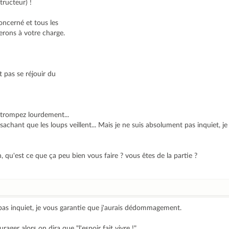
tructeur) !
oncerné et tous les
terons à votre charge.
t pas se réjouir du
 trompez lourdement...
i sachant que les loups veillent... Mais je ne suis absolument pas inquiet, j
 qu'est ce que ça peu bien vous faire ? vous êtes de la partie ?
pas inquiet, je vous garantie que j'aurais dédommagement.
ager alors on dira que "l'espoir fait vivre !"