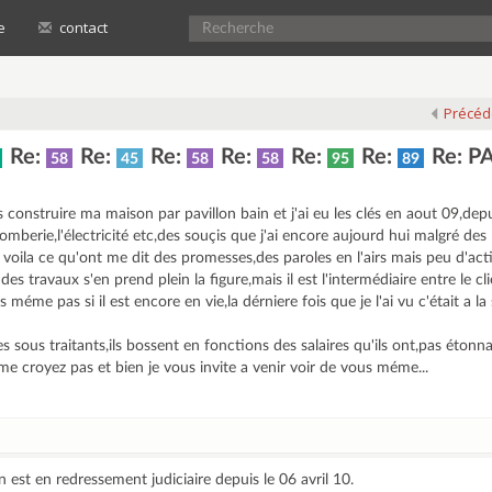
e
contact
Précéd
Re:
Re:
Re:
Re:
Re:
Re:
Re: P
58
45
58
58
95
89
s construire ma maison par pavillon bain et j'ai eu les clés en aout 09,depu
lomberie,l'électricité etc,des souçis que j'ai encore aujourd hui malgré des 
ila ce qu'ont me dit des promesses,des paroles en l'airs mais peu d'act
es travaux s'en prend plein la figure,mais il est l'intermédiaire entre le cli
 méme pas si il est encore en vie,la dérniere fois que je l'ai vu c'était a l
s sous traitants,ils bossent en fonctions des salaires qu'ils ont,pas étonn
 me croyez pas et bien je vous invite a venir voir de vous méme...
 est en redressement judiciaire depuis le 06 avril 10.