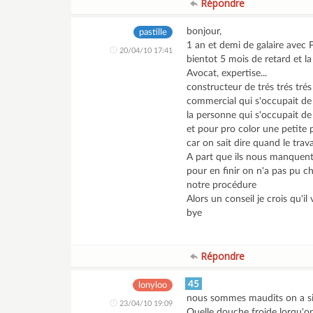
Répondre
bonjour,
pastille
1 an et demi de galaire avec PB
20/04/10 17:41
bientot 5 mois de retard et l
Avocat, expertise...
constructeur de trés trés trés
commercial qui s'occupait de 
la personne qui s'occupait de 
et pour pro color une petite p
car on sait dire quand le travai
A part que ils nous manquent d
pour en finir on n'a pas pu ch
notre procédure
Alors un conseil je crois qu'i
bye
Répondre
45
lonyloo
nous sommes maudits on a sig
23/04/10 19:09
Quelle douche froide lorqu'on a