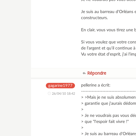
Je suis au barreau d'Orléans e
constructeurs.
En clair, vous vous tirez une 
Si vous voulez que votre const
de l'argent et qu'il continue à 
Vu votre état d'esprit, j'ai 
Répondre
pellerine a écrit:
gagarine1977
------------------------------------
26/04/10 18:42
> >Mais je ne suis absolument
> garantie que j'aurais déd
>
> Je ne voudrais pas vous déc
> que "l'espoir fait vivre !"
>
> Je suis au barreau d'Orléans