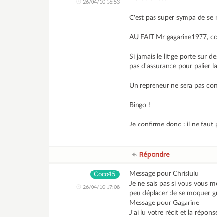
26/04/10 16:53
C'est pas super sympa de se r
AU FAIT Mr gagarine1977, co
Si jamais le litige porte sur 
pas d'assurance pour palier la
Un repreneur ne sera pas conc
Bingo !
Je confirme donc : il ne faut 
Répondre
Message pour Chrislulu
Coco45
Je ne sais pas si vous vous 
26/04/10 17:08
peu déplacer de se moquer 
Message pour Gagarine
J'ai lu votre récit et la répo