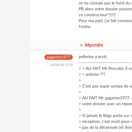
Je ne connais pas le fond du
PB alors votre dossier passera
ce constructeur"!!!!!!
Pour ma part, j'ai fait constr
l'ordre.
Répondre
pellerine a écrit:
gagarine1977
------------------------------------
26/04/10 17:10
> > AU FAIT Mr Procolor, il v
> > ardoise ???
>
> C'est pas super sympa de se
>
> AU FAIT Mr gagarine1977,
> votre dossier avec un repre
>
> Si jamais le litige porte sur 
> réception, c'est mort pour 
> pas de la décennale (et do