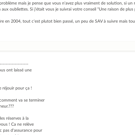
 problème mais je pense que vous n'avez plus vraiment de solution, si un
 aux oubliettes. Si j'était vous je suivrai votre conseil "Une raison de plus
uire en 2004, tout c'est plutot bien passé, un peu de SAV à suivre mais tou
-------------------
ous ont laissé une
 réjouir pour ça !
 comment va se terminer
neur.???
des réserves à la
vous ! Ca ne relève
nc pas d'assurance pour