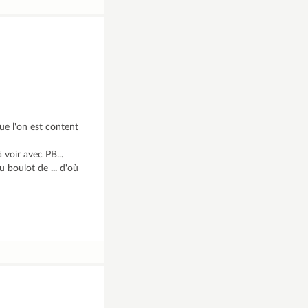
que l'on est content
 voir avec PB...
u boulot de ... d'où