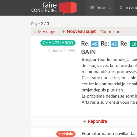
forums
la cart
Page 2 / 3
Nouveau sujet
Messages
Connexion
Re:
Re:
Re:
CHANCELARGO
45
45
18
30/03/10 22:52
BAIN
Bonjour tout le monde,j'ai fai
de souçis avec la toiture ,la p
recommandés,des promesses vo
C'est sure que le responsable d
contre le commercial,je ne sais
projet,depuis plus rien.
Le probléme dedans,se sont le
Affaires a suivrent,si vous ne
Répondre
Pour information pavillon bain
chrislulu