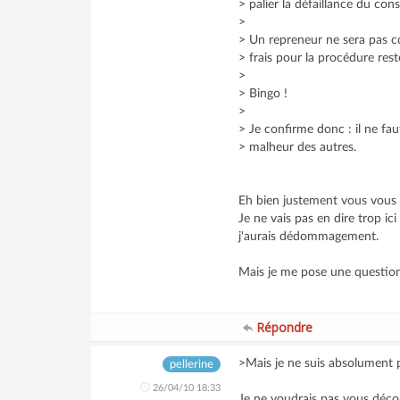
> palier la défaillance du cons
>
> Un repreneur ne sera pas c
> frais pour la procédure res
>
> Bingo !
>
> Je confirme donc : il ne fau
> malheur des autres.
Eh bien justement vous vous
Je ne vais pas en dire trop ic
j'aurais dédommagement.
Mais je me pose une question,
Répondre
>Mais je ne suis absolument 
pellerine
26/04/10 18:33
Je ne voudrais pas vous décour