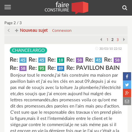
Menu
Rec
Page 2 / 3
Nouveau sujet
Connexion
1
3
2
30/03/10 22:52
CHANCELARGO
Re:
Re:
Re:
Re:
Re:
Re:
45
45
18
58
45
58
Re:
Re:
Re:
Re: PAVILLON BAIN
58
95
89
Bonjour tout le monde,j'ai fais construire ma maison par
pavillon bain et j'ai eu les clés en aout 09,depuis j ai eu
pas mal de souçis avec la toiture ,la plomberie,l'électricité
etc,des souçis que j'ai encore aujourd hui malgré des
lettres recommandés,des promesses voila ce qu'ont me
dit des promesses,des paroles en l'airs mais peu d'action.
C'est sure que le responsable des travaux s'en prend plein
la figure,mais il est l'intermédiaire entre le client et le
siége,par contre le commercial,je ne sais méme pas si il
est encore en vie,la dérniere fois que je l'ai vu c'était a la