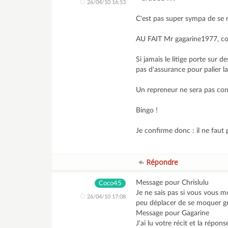
26/04/10 16:53
C'est pas super sympa de se r
AU FAIT Mr gagarine1977, co
Si jamais le litige porte sur 
pas d'assurance pour palier la
Un repreneur ne sera pas conc
Bingo !
Je confirme donc : il ne faut 
Répondre
Message pour Chrislulu
Coco45
Je ne sais pas si vous vous 
26/04/10 17:08
peu déplacer de se moquer 
Message pour Gagarine
J'ai lu votre récit et la répo