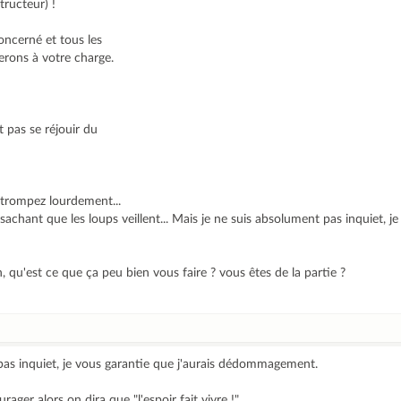
tructeur) !
oncerné et tous les
terons à votre charge.
t pas se réjouir du
 trompez lourdement...
i sachant que les loups veillent... Mais je ne suis absolument pas inquiet, j
 qu'est ce que ça peu bien vous faire ? vous êtes de la partie ?
pas inquiet, je vous garantie que j'aurais dédommagement.
ager alors on dira que "l'espoir fait vivre !"