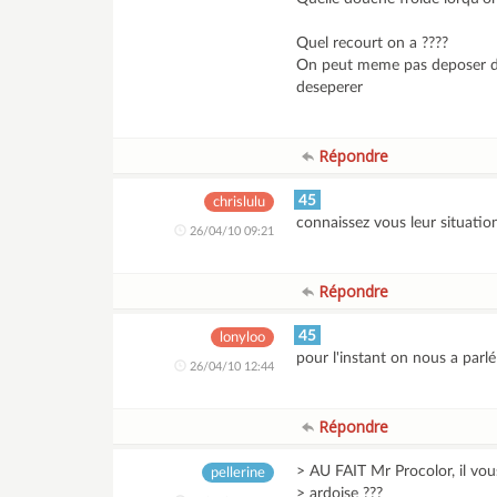
Quel recourt on a ????
On peut meme pas deposer de 
deseperer
Répondre
45
chrislulu
connaissez vous leur situation 
26/04/10 09:21
Répondre
45
lonyloo
pour l'instant on nous a parlé
26/04/10 12:44
Répondre
> AU FAIT Mr Procolor, il vou
pellerine
> ardoise ???