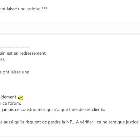
ont laissé une ardoise ???
-------------------
bain est en redressement
10.
s ont laissé une
apidement
ur ce forum.
 jamais ce constructeur qui n'a que faire de ses clients.
aussi qu'ils risquent de perdre la NF... A vérifier ! ça ne sera que justice.