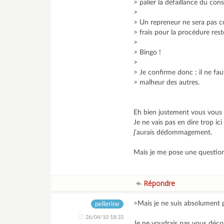
> palier la défaillance du cons
>
> Un repreneur ne sera pas c
> frais pour la procédure res
>
> Bingo !
>
> Je confirme donc : il ne fau
> malheur des autres.
Eh bien justement vous vous
Je ne vais pas en dire trop ic
j'aurais dédommagement.
Mais je me pose une question,
Répondre
>Mais je ne suis absolument 
pellerine
26/04/10 18:33
Je ne voudrais pas vous décour