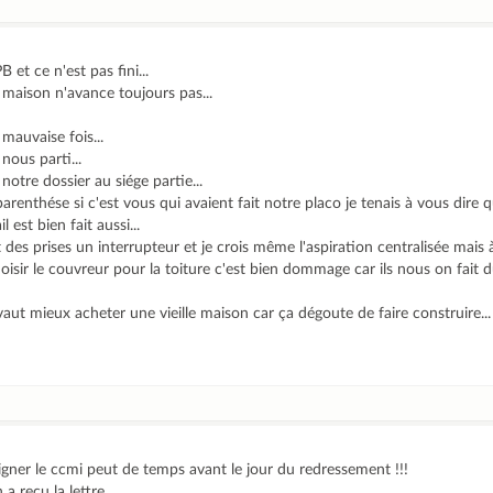
 et ce n'est pas fini...
a maison n'avance toujours pas...
 mauvaise fois...
nous parti...
notre dossier au siége partie...
arenthése si c'est vous qui avaient fait notre placo je tenais à vous dire 
l est bien fait aussi...
es prises un interrupteur et je crois même l'aspiration centralisée mais à
oisir le couvreur pour la toiture c'est bien dommage car ils nous on fait d
l vaut mieux acheter une vieille maison car ça dégoute de faire construire...
ner le ccmi peut de temps avant le jour du redressement !!!
 recu la lettre...