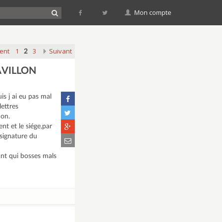
Mon compte
ent
1
3
Suivant
2
AVILLON
is j ai eu pas mal
lettres
ion.
ent et le siége,par
a signature du
ant qui bosses mals