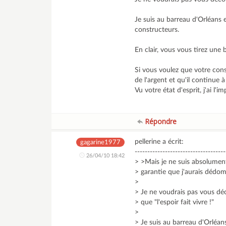
Je suis au barreau d'Orléans e
constructeurs.
En clair, vous vous tirez une 
Si vous voulez que votre const
de l'argent et qu'il continue à 
Vu votre état d'esprit, j'ai 
Répondre
pellerine a écrit:
gagarine1977
------------------------------------
26/04/10 18:42
> >Mais je ne suis absolument
> garantie que j'aurais déd
>
> Je ne voudrais pas vous déc
> que "l'espoir fait vivre !"
>
> Je suis au barreau d'Orléans