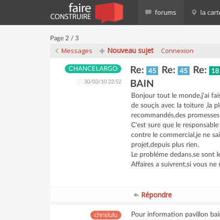
forums
la cart
Page 2 / 3
Nouveau sujet
Messages
Connexion
Re:
Re:
Re:
CHANCELARGO
45
45
18
30/03/10 22:52
BAIN
Bonjour tout le monde,j'ai fai
de souçis avec la toiture ,la p
recommandés,des promesses vo
C'est sure que le responsable d
contre le commercial,je ne sais
projet,depuis plus rien.
Le probléme dedans,se sont le
Affaires a suivrent,si vous ne
Répondre
Pour information pavillon bain
chrislulu