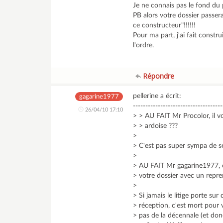
Je ne connais pas le fond du
PB alors votre dossier passera
ce constructeur"!!!!!!
Pour ma part, j'ai fait constr
l'ordre.
Répondre
pellerine a écrit:
gagarine1977
------------------------------------
26/04/10 17:10
> > AU FAIT Mr Procolor, il v
> > ardoise ???
>
> C'est pas super sympa de se
>
> AU FAIT Mr gagarine1977,
> votre dossier avec un repre
>
> Si jamais le litige porte sur 
> réception, c'est mort pour 
> pas de la décennale (et do