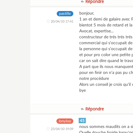
Répondre
bonjour,
pastille
1 an et demi de galaire avec PB
20/04/10 17:41
bientot 5 mois de retard et l
Avocat, expertise...
constructeur de trés trés trés
commercial qui s'occupait de 
la personne qui s'occupait de 
et pour pro color une petite p
car on sait dire quand le travai
A part que ils nous manquent d
pour en finir on n'a pas pu ch
notre procédure
Alors un conseil je crois qu'i
bye
Répondre
45
lonyloo
nous sommes maudits on a sig
23/04/10 19:09
Quelle douche froide lorqu'on a