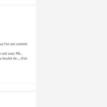
que l'on est content
 voir avec PB...
u boulot de ... d'où