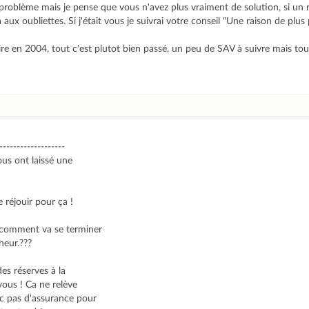
 problème mais je pense que vous n'avez plus vraiment de solution, si un
 aux oubliettes. Si j'était vous je suivrai votre conseil "Une raison de plus
uire en 2004, tout c'est plutot bien passé, un peu de SAV à suivre mais tou
-------------------
ous ont laissé une
 réjouir pour ça !
 comment va se terminer
neur.???
des réserves à la
vous ! Ca ne relève
nc pas d'assurance pour