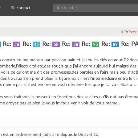
e
contact
Précéd
Re:
Re:
Re:
Re:
Re:
Re:
Re: P
58
45
58
58
95
89
s construire ma maison par pavillon bain et j'ai eu les clés en aout 09,depu
lomberie,l'électricité etc,des souçis que j'ai encore aujourd hui malgré des 
ila ce qu'ont me dit des promesses,des paroles en l'airs mais peu d'act
es travaux s'en prend plein la figure,mais il est l'intermédiaire entre le cli
 méme pas si il est encore en vie,la dérniere fois que je l'ai vu c'était a l
s sous traitants,ils bossent en fonctions des salaires qu'ils ont,pas étonn
 me croyez pas et bien je vous invite a venir voir de vous méme...
 est en redressement judiciaire depuis le 06 avril 10.