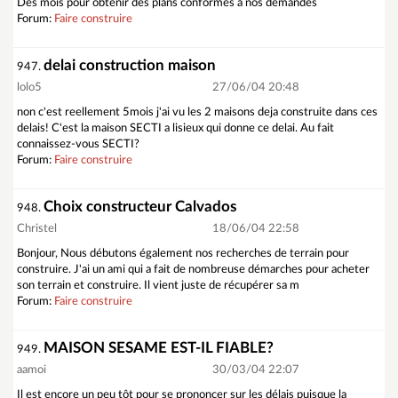
Des mois pour obtenir des plans conformes à nos demandes
Forum:
Faire construire
delai construction maison
947.
lolo5
27/06/04 20:48
non c'est reellement 5mois j'ai vu les 2 maisons deja construite dans ces
delais! C'est la maison SECTI a lisieux qui donne ce delai. Au fait
connaissez-vous SECTI?
Forum:
Faire construire
Choix constructeur Calvados
948.
Christel
18/06/04 22:58
Bonjour, Nous débutons également nos recherches de terrain pour
construire. J'ai un ami qui a fait de nombreuse démarches pour acheter
son terrain et construire. Il vient juste de récupérer sa m
Forum:
Faire construire
MAISON SESAME EST-IL FIABLE?
949.
aamoi
30/03/04 22:07
Il est encore un peu tôt pour se prononcer sur les délais puisque la