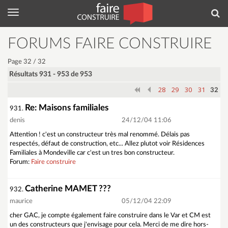
Menu
Rec
FORUMS FAIRE CONSTRUIRE
Page 32 / 32
Résultats 931 - 953 de 953
28
29
30
31
32
Re: Maisons familiales
931.
denis
24/12/04 11:06
Attention ! c'est un constructeur très mal renommé. Délais pas
respectés, défaut de construction, etc... Allez plutot voir Résidences
Familiales à Mondeville car c'est un tres bon constructeur.
Forum:
Faire construire
Catherine MAMET ???
932.
maurice
05/12/04 22:09
cher GAC, je compte également faire construire dans le Var et CM est
un des constructeurs que j'envisage pour cela. Merci de me dire hors-