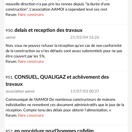
nouvelle direction n'a pas pris les rennes depuis "la durée d'une
construction". L'association AAMOI a cependant levé ses rest
Forum:
Faire construire
delais et reception des travaux
950.
aamoi
21/03/04 16:26
Non, vous ne pouvez refuser la réception qu'en cas de non conformité
de la construction ou si les défauts sont assez substentiels pour ne pas
être couvert par les 5%.
Forum:
Faire construire
CONSUEL, QUALIGAZ et achêvement des
951.
travaux
association aamoi
13/07/03 00:37
Communiqué de l'AAMOI De nombreux constructeurs de maisons
individuelles ne remettent ces document administratifs que le jour de la
réception. Compte tenu des délais pour obtenir l'alimentation, v
Forum:
Faire construire
en procédure prud'hommes cofidim
952.