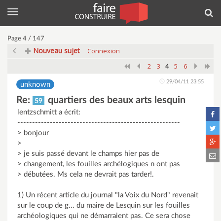
Menu
Rec
Page 4 / 147
Nouveau sujet
Connexion
2
3
5
6
4
29/04/11 23:55
unknown
Re:
quartiers des beaux arts lesquin
59
lentzschmitt a écrit:
-------------------------------------------------------
> bonjour
>
> je suis passé devant le champs hier pas de
> changement, les fouilles archélogiques n ont pas
> débutées. Ms cela ne devrait pas tarder!.
1) Un récent article du journal "la Voix du Nord" revenait
sur le coup de g... du maire de Lesquin sur les fouilles
archéologiques qui ne démarraient pas. Ce sera chose