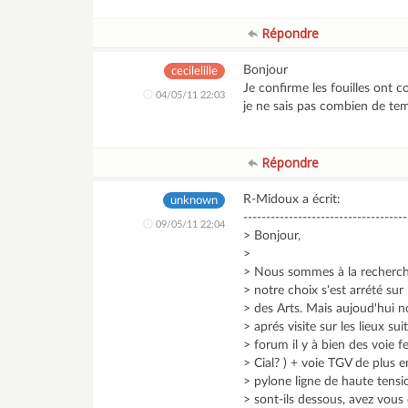
Répondre
Bonjour
cecilelille
Je confirme les fouilles ont 
04/05/11 22:03
je ne sais pas combien de tem
Répondre
R-Midoux a écrit:
unknown
------------------------------------
09/05/11 22:04
> Bonjour,
>
> Nous sommes à la recherche 
> notre choix s'est arrété sur 
> des Arts. Mais aujoud'hui 
> aprés visite sur les lieux su
> forum il y à bien des voie f
> Cial? ) + voie TGV de plus e
> pylone ligne de haute tensio
> sont-ils dessous, avez vous