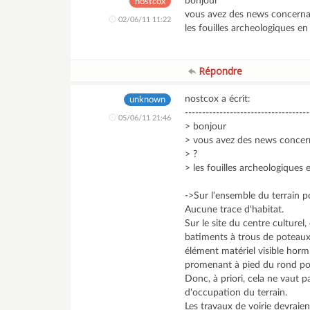
bonjour
nostcox
vous avez des news concernan
02/06/11 11:22
les fouilles archeologiques en
Répondre
nostcox a écrit:
unknown
------------------------------------
05/06/11 21:46
> bonjour
> vous avez des news concern
> ?
> les fouilles archeologiques 
->Sur l'ensemble du terrain po
Aucune trace d'habitat.
Sur le site du centre culturel
batiments à trous de poteaux
élément matériel visible horm
promenant à pied du rond po
Donc, à priori, cela ne vaut p
d'occupation du terrain.
Les travaux de voirie devrai