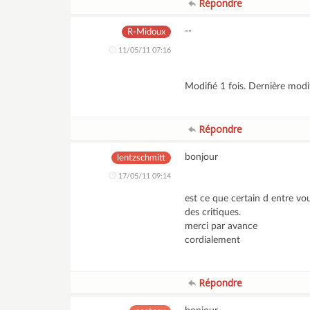
Répondre
--
R-Midoux
11/05/11 07:16
Modifié 1 fois. Dernière mod
Répondre
bonjour
lentzschmitt
17/05/11 09:14
est ce que certain d entre vou
des critiques.
merci par avance
cordialement
Répondre