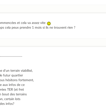
commencées et cela va assez vite
ps cela peux prendre 1 mois si ils ne trouvent rien ?
-------------------
d'un terrain viabilisé,
le futur quartier
nous hésitons fortement,
ite aux infos de ce
erées TER (et fret
n bout des terrains
n, certain lots
 des infos?