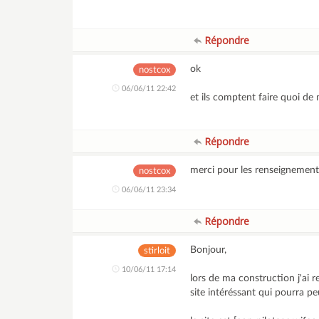
Répondre
ok
nostcox
06/06/11 22:42
et ils comptent faire quoi d
Répondre
merci pour les renseignemen
nostcox
06/06/11 23:34
Répondre
Bonjour,
stirloit
10/06/11 17:14
lors de ma construction j'ai r
site intéréssant qui pourra pe