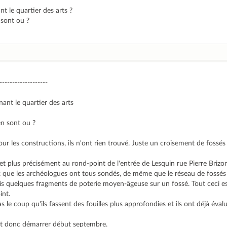
t le quartier des arts ?
 sont ou ?
-------------------
ant le quartier des arts
en sont ou ?
ur les constructions, ils n'ont rien trouvé. Juste un croisement de fossés 
, et plus précisément au rond-point de l'entrée de Lesquin rue Pierre Briz
 que les archéologues ont tous sondés, de même que le réseau de fossés
is quelques fragments de poterie moyen-âgeuse sur un fossé. Tout ceci est
int.
as le coup qu'ils fassent des fouilles plus approfondies et ils ont déjà éval
ent donc démarrer début septembre.