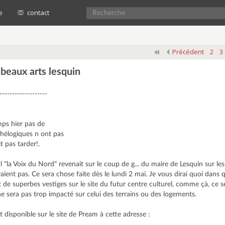
e
contact
Précédent
2
3
 beaux arts lesquin
-------------------
mps hier pas de
chélogiques n ont pas
t pas tarder!.
l "la Voix du Nord" revenait sur le coup de g... du maire de Lesquin sur les 
ient pas. Ce sera chose faite dès le lundi 2 mai. Je vous dirai quoi dans 
ent de superbes vestiges sur le site du futur centre culturel, comme çà, ce
 ne sera pas trop impacté sur celui des terrains ou des logements.
st disponible sur le site de Pream à cette adresse :