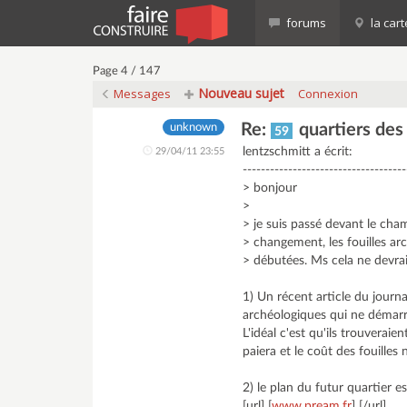
forums
la cart
Page 4 / 147
Nouveau sujet
Messages
Connexion
Re:
quartiers des
unknown
59
lentzschmitt a écrit:
29/04/11 23:55
------------------------------------
> bonjour
>
> je suis passé devant le cha
> changement, les fouilles ar
> débutées. Ms cela ne devrai
1) Un récent article du journa
archéologiques qui ne démarra
L'idéal c'est qu'ils trouverai
paiera et le coût des fouilles
2) le plan du futur quartier e
[url] [
www.pream.fr
] [/url]