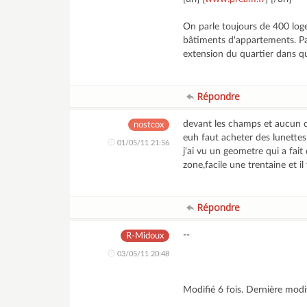
On parle toujours de 400 loge
bâtiments d'appartements. Par 
extension du quartier dans q
Répondre
devant les champs et aucun
nostcox
euh faut acheter des lunettes 
01/05/11 21:56
j'ai vu un geometre qui a fai
zone,facile une trentaine et il
Répondre
--
R-Midoux
03/05/11 20:48
Modifié 6 fois. Dernière mod