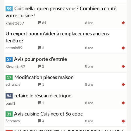
Cuisinella, qu'en pensez vous? Combien a couté
59
votre cuisine?
84
8 ans
khuette59
Un expert pour m'aider à remplacer mes anciens
fenêtre?
antonio89
3
8 ans
Avis pour porte d'entrée
57
2
8 ans
Kkwette57
Modification pieces maison
17
scfrancis
1
8 ans
refaire le réseau électrique
84
1
8 ans
paul1
Avis cuisine Cuisineo et So cooc
31
Sebmary
4
8 ans