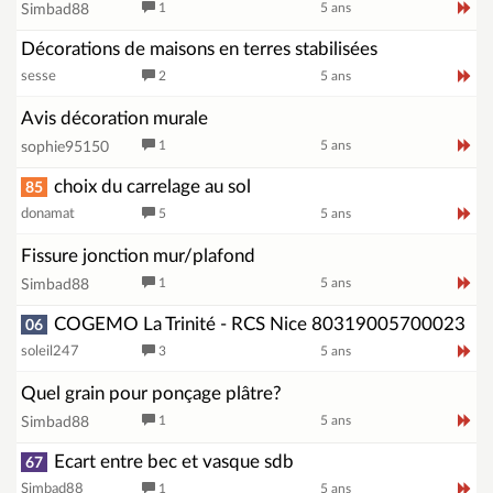
1
5 ans
Simbad88
Décorations de maisons en terres stabilisées
sesse
2
5 ans
Avis décoration murale
1
5 ans
sophie95150
choix du carrelage au sol
85
donamat
5
5 ans
Fissure jonction mur/plafond
1
5 ans
Simbad88
COGEMO La Trinité - RCS Nice 80319005700023
06
soleil247
3
5 ans
Quel grain pour ponçage plâtre?
1
5 ans
Simbad88
Ecart entre bec et vasque sdb
67
Simbad88
1
5 ans