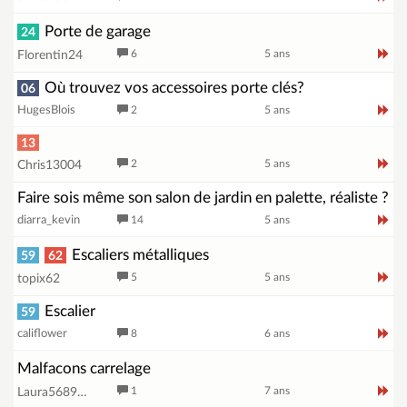
Porte de garage
24
6
5 ans
Florentin24
Où trouvez vos accessoires porte clés?
06
HugesBlois
2
5 ans
13
2
5 ans
Chris13004
Faire sois même son salon de jardin en palette, réaliste ?
diarra_kevin
14
5 ans
Escaliers métalliques
59
62
5
5 ans
topix62
Escalier
59
califlower
8
6 ans
Malfacons carrelage
1
7 ans
Laura568901