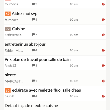
tournevis
2
10 ans
Aidez moi svp
69
4
10 ans
fairpeace
Cuisine
92
petitvernois
7
10 ans
entretenir un abat-jour
4
10 ans
Fabien Madelaine
Prix plan de travail pour salle de bain
Anaïs12
3
10 ans
niente
1
10 ans
MARCASTOR
eclairage avec reglette fluo jsalle d'eau
85
paul50
4
10 ans
Défaut façade meuble cuisine