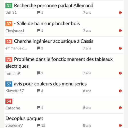
Recherche personne parlant Allemand
31
thth31
1
7 ans
- Salle de bain sur plancher bois
37
1
7 ans
Closjouea1
Cherche ingénieur acoustique à Cassis
13
emmanueldu13
1
7 ans
Problème dans le fonctionnement des tableaux
75
électriques
1
7 ans
romain9
avis pour couleurs des menuiseries
57
Kkwette57
3
8 ans
54
1
8 ans
Catoche
Decoplus parquet
StéphaneV
15
8 ans