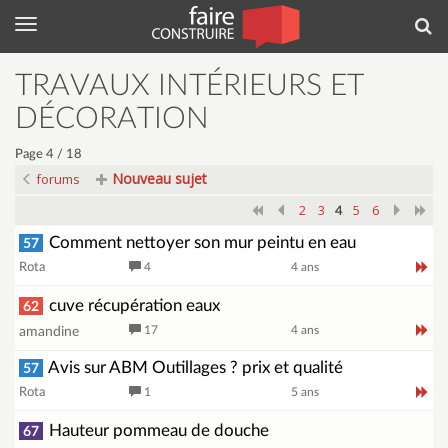
Menu
Rec
TRAVAUX INTÉRIEURS ET
DÉCORATION
Page 4 / 18
Nouveau sujet
forums
2
3
5
6
4
Comment nettoyer son mur peintu en eau
57
Rota
4
4 ans
cuve récupération eaux
62
17
4 ans
amandine
Avis sur ABM Outillages ? prix et qualité
57
Rota
1
5 ans
Hauteur pommeau de douche
67