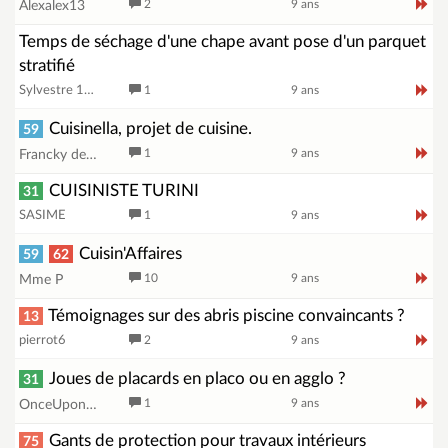
2
9 ans
Alexalex13
Temps de séchage d'une chape avant pose d'un parquet
stratifié
Sylvestre 1973
1
9 ans
Cuisinella, projet de cuisine.
59
1
9 ans
Francky de Vals
CUISINISTE TURINI
31
SASIME
1
9 ans
Cuisin'Affaires
59
62
10
9 ans
Mme P
Témoignages sur des abris piscine convaincants ?
13
pierrot6
2
9 ans
Joues de placards en placo ou en agglo ?
31
1
9 ans
OnceUponAMaison
Gants de protection pour travaux intérieurs
75