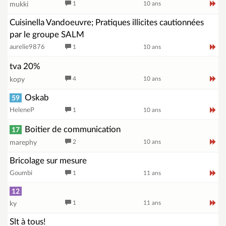
1
10 ans
mukki
Cuisinella Vandoeuvre; Pratiques illicites cautionnées
par le groupe SALM
aurelie9876
1
10 ans
tva 20%
4
10 ans
kopy
Oskab
59
HeleneP
1
10 ans
Boitier de communication
17
2
10 ans
marephy
Bricolage sur mesure
Goumbi
1
11 ans
12
1
11 ans
ky
Slt à tous!