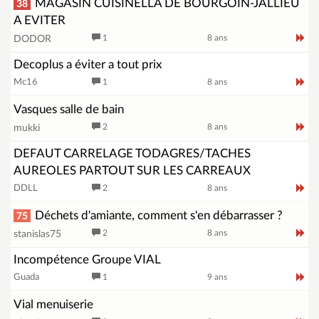
MAGASIN CUISINELLA DE BOURGOIN-JALLIEU
38
A EVITER
1
8 ans
DODOR
Decoplus a éviter a tout prix
Mc16
1
8 ans
Vasques salle de bain
2
8 ans
mukki
DEFAUT CARRELAGE TODAGRES/TACHES
AUREOLES PARTOUT SUR LES CARREAUX
DDLL
2
8 ans
Déchets d'amiante, comment s'en débarrasser ?
75
2
8 ans
stanislas75
Incompétence Groupe VIAL
Guada
1
9 ans
Vial menuiserie